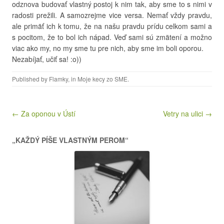
odznova budovať vlastný postoj k nim tak, aby sme to s nimi v
radosti prežili. A samozrejme vice versa. Nemať vždy pravdu,
ale primäť ich k tomu, že na našu pravdu prídu celkom sami a
s pocitom, že to bol ich nápad. Veď sami sú zmätení a možno
viac ako my, no my sme tu pre nich, aby sme im boli oporou.
Nezabíjať, učiť sa! :o))
Published by
Flamky
, in
Moje kecy zo SME
.
Post navigation
← Za oponou v Ústí
Vetry na ulici →
„KAŽDÝ PÍŠE VLASTNÝM PEROM“