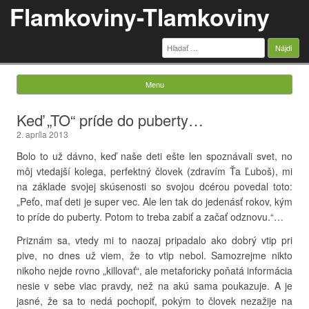
Flamkoviny-Tlamkoviny
Hľadať:
Menu
Skip to content
Keď „TO“ príde do puberty…
2. apríla 2013
Bolo to už dávno, keď naše deti ešte len spoznávali svet, no
môj vtedajší kolega, perfektný človek (zdravím Ťa Ľuboš), mi
na základe svojej skúsenosti so svojou dcérou povedal toto:
„Peťo, mať deti je super vec. Ale len tak do jedenásť rokov, kým
to príde do puberty. Potom to treba zabiť a začať odznovu.“…
Priznám sa, vtedy mi to naozaj pripadalo ako dobrý vtip pri
pive, no dnes už viem, že to vtip nebol. Samozrejme nikto
nikoho nejde rovno „killovať“, ale metaforicky poňatá informácia
nesie v sebe viac pravdy, než na akú sama poukazuje. A je
jasné, že sa to nedá pochopiť, pokým to človek nezažije na