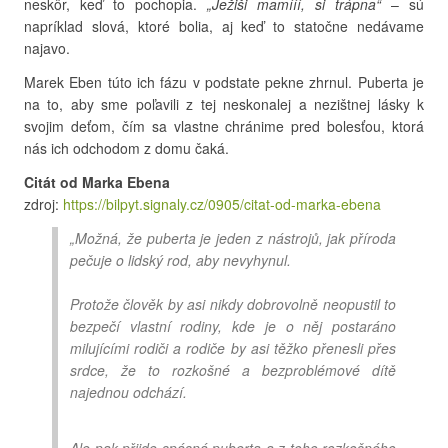
neskôr, keď to pochopia.
„Ježiši mamííí, si trápna“
– sú
napríklad slová, ktoré bolia, aj keď to statočne nedávame
najavo.
Marek Eben túto ich fázu v podstate pekne zhrnul. Puberta je
na to, aby sme poľavili z tej neskonalej a nezištnej lásky k
svojim deťom, čím sa vlastne chránime pred bolesťou, ktorá
nás ich odchodom z domu čaká.
Citát od Marka Ebena
zdroj:
https://bilpyt.signaly.cz/0905/citat-od-marka-ebena
„Možná, že puberta je jeden z nástrojů, jak příroda
pečuje o lidský rod, aby nevyhynul.
Protože člověk by asi nikdy dobrovolně neopustil to
bezpečí vlastní rodiny, kde je o něj postaráno
milujícími rodiči a rodiče by asi těžko přenesli přes
srdce, že to rozkošné a bezproblémové dítě
najednou odchází.