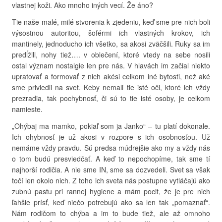
vlastnej koži. Ako mnoho iných vecí. Že áno?
Tie naše malé, milé stvorenia k zjedeniu, keď sme pre nich boli
výsostnou autoritou, šoférmi ich vlastných krokov, ich
mantinely, jednoducho ich všetko, sa akosi zväčšili. Ruky sa im
predĺžili, nohy tiež…. v oblečení, ktoré vtedy na sebe nosili
ostal význam nostalgie len pre nás. V hlavách im začial niekto
upratovať a formovať z nich akési celkom iné bytosti, než aké
sme priviedli na svet. Keby nemali tie isté oči, ktoré ich vždy
prezradia, tak pochybnosť, či sú to tie isté osoby, je celkom
namieste.
„Ohýbaj ma mamko, pokiaľ som ja Janko“ – tu platí dokonale.
Ich ohybnosť je už akosi v rozpore s ich osobnosťou. Už
nemáme vždy pravdu. Sú predsa múdrejšie ako my a vždy nás
o tom budú presviedčať. A keď to nepochopíme, tak sme tí
najhorší rodičia. A nie sme IN, sme sa dozvedeli. Svet sa však
točí len okolo nich. Z toho ich sveta nás postupne vytláčajú ako
zubnú pastu pri rannej hygiene a mám pocit, že je pre nich
ľahšie prísť, keď niečo potrebujú ako sa len tak „pomaznať“.
Nám rodičom to chýba a im to bude tiež, ale až omnoho