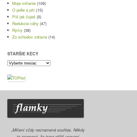
Moje mlčanie
(109)
O jedle a pití
(15)
Píš jak čuješ
(5)
Redukcia váhy
(47)
Rýmy
(38)
Zo schodov zdravia
(14)
STARŠIE KECY
Staršie
kecy
„Mlčení vždy neznamená souhlas. Někdy
to znamená, že jsme příliš unavení