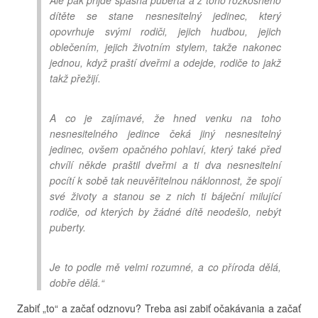
Ale pak přijde spásná puberta a z toho rozkošného
dítěte se stane nesnesitelný jedinec, který
opovrhuje svými rodiči, jejich hudbou, jejich
oblečením, jejich životním stylem, takže nakonec
jednou, když praští dveřmi a odejde, rodiče to jakž
takž přežijí.
A co je zajímavé, že hned venku na toho
nesnesitelného jedince čeká jiný nesnesitelný
jedinec, ovšem opačného pohlaví, který také před
chvílí někde praštil dveřmi a ti dva nesnesitelní
pocítí k sobě tak neuvěřitelnou náklonnost, že spojí
své životy a stanou se z nich ti báječní milující
rodiče, od kterých by žádné dítě neodešlo, nebýt
puberty.
Je to podle mě velmi rozumné, a co příroda dělá,
dobře dělá.“
Zabiť „to“ a začať odznovu? Treba asi zabiť očakávania a začať