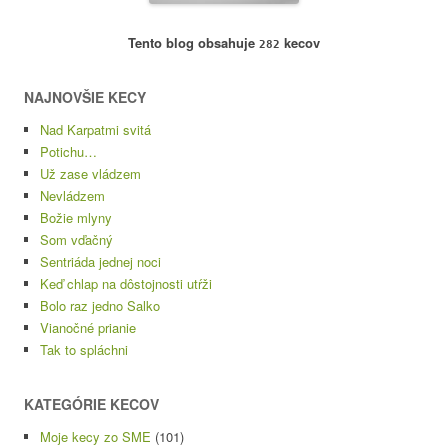
Tento blog obsahuje
kecov
282
NAJNOVŠIE KECY
Nad Karpatmi svitá
Potichu…
Už zase vládzem
Nevládzem
Božie mlyny
Som vďačný
Sentriáda jednej noci
Keď chlap na dôstojnosti utŕži
Bolo raz jedno Salko
Vianočné prianie
Tak to spláchni
KATEGÓRIE KECOV
Moje kecy zo SME
(101)