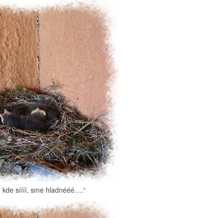
kde síííí, sme hladnééé….“