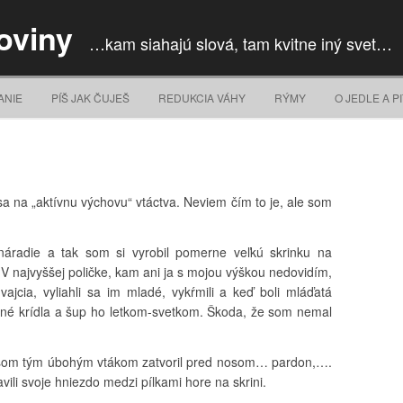
oviny
…kam siahajú slová, tam kvitne iný svet…
Skip to content
ANIE
PÍŠ JAK ČUJEŠ
REDUKCIA VÁHY
RÝMY
O JEDLE A PI
sa na „aktívnu výchovu“ vtáctva. Neviem čím to je, ale som
áradie a tak som si vyrobil pomerne veľkú skrinku na
V najvyššej poličke, kam ani ja s mojou výškou nedovidím,
 vajcia, vyliahli sa im mladé, vykŕmili a keď boli mláďatá
orné krídla a šup ho letkom-svetkom. Škoda, že som nemal
 som tým úbohým vtákom zatvoril pred nosom… pardon,….
vili svoje hniezdo medzi pílkami hore na skrini.