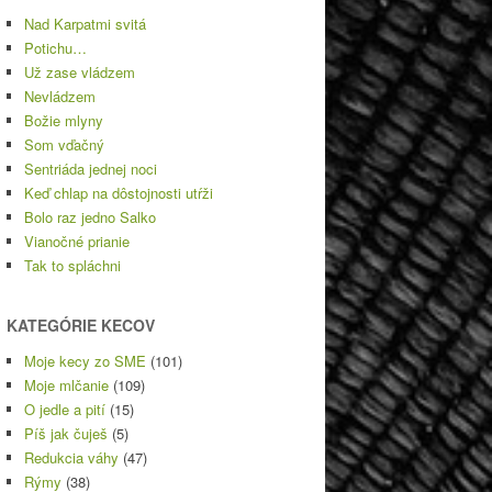
Nad Karpatmi svitá
Potichu…
Už zase vládzem
Nevládzem
Božie mlyny
Som vďačný
Sentriáda jednej noci
Keď chlap na dôstojnosti utŕži
Bolo raz jedno Salko
Vianočné prianie
Tak to spláchni
KATEGÓRIE KECOV
Moje kecy zo SME
(101)
Moje mlčanie
(109)
O jedle a pití
(15)
Píš jak čuješ
(5)
Redukcia váhy
(47)
Rýmy
(38)