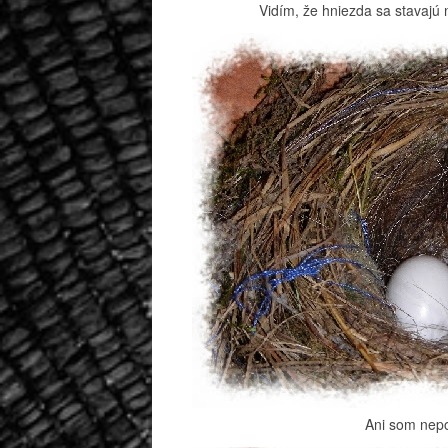
Vidím, že hniezda sa stavajú n
Ani som nepo