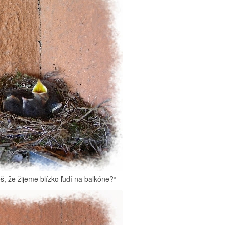
eš, že žijeme blízko ľudí na balkóne?“