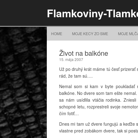
Flamkoviny-Tlamk
HOME
MOJE KECY ZO SME
MOJE MLČ
Život na balkóne
15. mája 2007
Už po druhý krát máme tú česť prizerať 
rád, že tam sú….
Nemal som si kam v byte poukladať n
balkóne. No dvere som tam ešte nemal. 
sa nám usídlila vtáčia rodinka. Zniesli
schopné letu, rozprestreli svoje nemot
čím fotiť…
Dnes mi tam už dvere fungujú a keďže
vlastne pred zobákom dvere, tak si posta