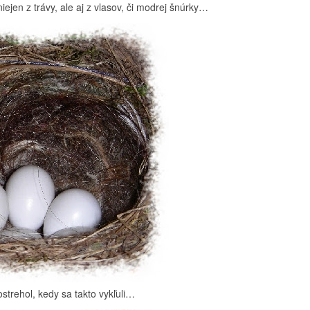
iejen z trávy, ale aj z vlasov, či modrej šnúrky…
strehol, kedy sa takto vykľuli…