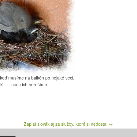
, keď musíme na balkón po nejaké veci.
ššt…. nech ich nerušíme….
Zaplať slovák aj za služby, ktoré si nedostal →