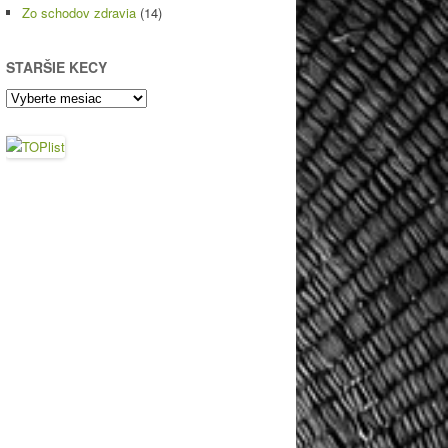
Zo schodov zdravia
(14)
STARŠIE KECY
Staršie
kecy