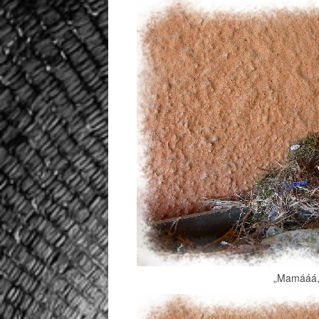
„Mamááá, 