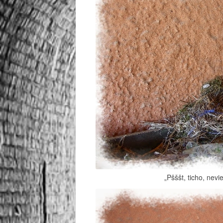
„Pšššt, ticho, nevi