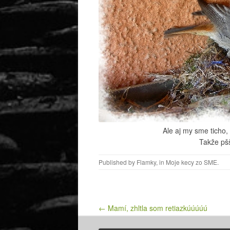
Ale aj my sme ticho
Takže pš
Published by
Flamky
, in
Moje kecy zo SME
.
Post navigation
← Mamí, zhltla som retiazkúúúúú