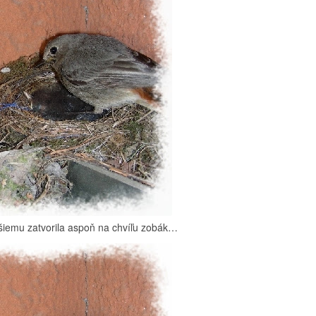
jšiemu zatvorila aspoň na chvíľu zobák…