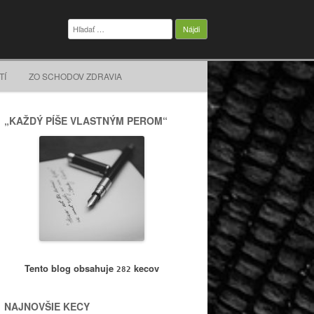
Hľadať:
TÍ
ZO SCHODOV ZDRAVIA
„KAŽDÝ PÍŠE VLASTNÝM PEROM“
Tento blog obsahuje
kecov
282
NAJNOVŠIE KECY