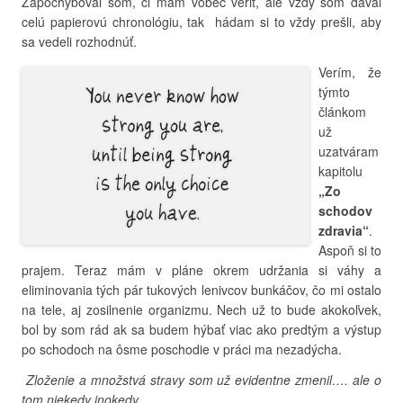
Zapochyboval som, či mám vôbec veriť, ale vždy som dával
celú papierovú chronológiu, tak hádam si to vždy prešli, aby
sa vedeli rozhodnúť.
Verím, že
týmto
článkom
už
uzatváram
kapitolu
„Zo
schodov
zdravia“
.
Aspoň si to
prajem. Teraz mám v pláne okrem udržania si váhy a
eliminovania tých pár tukových lenivcov bunkáčov, čo mi ostalo
na tele, aj zosilnenie organizmu. Nech už to bude akokoľvek,
bol by som rád ak sa budem hýbať viac ako predtým a výstup
po schodoch na ôsme poschodie v práci ma nezadýcha.
Zloženie a množstvá stravy som už evidentne zmenil…. ale o
tom niekedy inokedy.