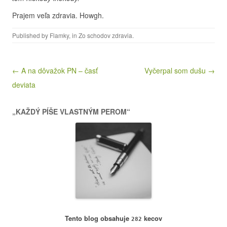
Prajem veľa zdravia. Howgh.
Published by
Flamky
, in
Zo schodov zdravia
.
Post navigation
← A na dôvažok PN – časť
Vyčerpal som dušu →
deviata
„KAŽDÝ PÍŠE VLASTNÝM PEROM“
Tento blog obsahuje
kecov
282