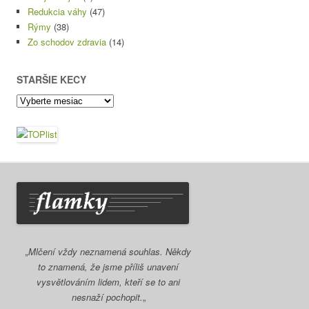
Redukcia váhy
(47)
Rýmy
(38)
Zo schodov zdravia
(14)
STARŠIE KECY
Staršie
kecy
„Mlčení vždy neznamená souhlas. Někdy
to znamená, že jsme příliš unavení
vysvětlováním lidem, kteří se to ani
nesnaží pochopit.
„