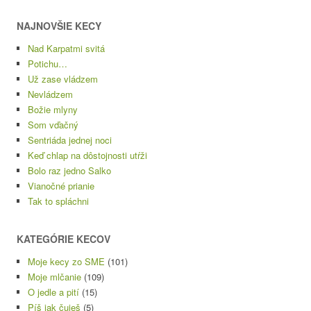
NAJNOVŠIE KECY
Nad Karpatmi svitá
Potichu…
Už zase vládzem
Nevládzem
Božie mlyny
Som vďačný
Sentriáda jednej noci
Keď chlap na dôstojnosti utŕži
Bolo raz jedno Salko
Vianočné prianie
Tak to spláchni
KATEGÓRIE KECOV
Moje kecy zo SME
(101)
Moje mlčanie
(109)
O jedle a pití
(15)
Píš jak čuješ
(5)