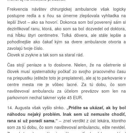
Frekvencia návštev chirurgickej ambulancie však logicky
postupne redla a s ňou sa úmerne zlepšovala vyhliadka na
lepší život – ako sa hovorí. Dokonca som bol poverený sám si
dezinfikovať ranu, ktorá, ako som sa bol dozvedel od doktora,
má hĺbku štyri centimetre. Toľká dôvera, ale stále lepšie a
pohodlnejšie ako čakať kým sa dvere ambulancie otvoria a
zavolajú tvoje číslo.
Človek si zvykne a tak som sa staral rád.
Čas stojí peniaze a to doslovne. Nielen, že na ošetrenie si
človek musí systematicky počkať zo svojho pracovného času
na priepustku (ešteže toto je preplatené), ale aj to parkovanie v
centre mesta nie je vôbec lacné. Za tú dobu, čo som
navštevoval ambulanciu za účelom preväzov som len na
parkovnom nechal takmer vyše 45 EUR.
14. Augusta však vyšlo slnko.
„Prídite sa ukázať, ak by bol
náhodou nejaký problém. Inak sem už nemusíte chodiť,
rana si už poradí sama.“
– znel verdikt z úst lekára, ktorého
som za tú dobu, čo som navštevoval ambulanciu, ešte nevidel.