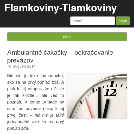
Flamkoviny-Tlamkoviny
Hľadať:
Menu
Skip to content
Ambulantné čakačky – pokračovanie
preväzov
19. augusta 2014
Nič nie je také jednoduché,
ako sa na prvý pohľad zdá. A
platí to aj naopak, že nič nie
je tak zložité… ale veď to
poznáš. V tomto prípade by
som rád povedal niečo k tej
prvej časti –
nič nie je také
jednoduché ako sa na prvý
pohľad zdá.