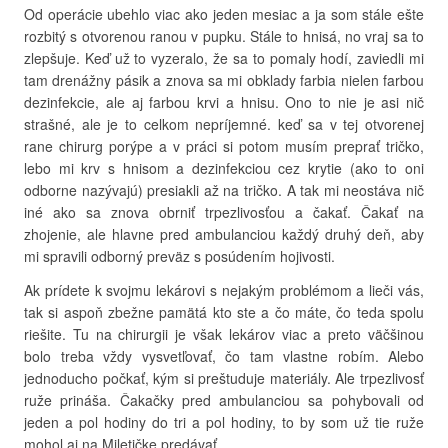
Od operácie ubehlo viac ako jeden mesiac a ja som stále ešte
rozbitý s otvorenou ranou v pupku. Stále to hnisá, no vraj sa to
zlepšuje. Keď už to vyzeralo, že sa to pomaly hodí, zaviedli mi
tam drenážny pásik a znova sa mi obklady farbia nielen farbou
dezinfekcie, ale aj farbou krvi a hnisu. Ono to nie je asi nič
strašné, ale je to celkom nepríjemné. keď sa v tej otvorenej
rane chirurg porýpe a v práci si potom musím preprať tričko,
lebo mi krv s hnisom a dezinfekciou cez krytie (ako to oni
odborne nazývajú) presiakli až na tričko. A tak mi neostáva nič
iné ako sa znova obrniť trpezlivosťou a čakať. Čakať na
zhojenie, ale hlavne pred ambulanciou každý druhý deň, aby
mi spravili odborný preväz s posúdením hojivosti.
Ak prídete k svojmu lekárovi s nejakým problémom a lieči vás,
tak si aspoň zbežne pamätá kto ste a čo máte, čo teda spolu
riešite. Tu na chirurgii je však lekárov viac a preto väčšinou
bolo treba vždy vysvetľovať, čo tam vlastne robím. Alebo
jednoducho počkať, kým si preštuduje materiály. Ale trpezlivosť
ruže prináša. Čakačky pred ambulanciou sa pohybovali od
jeden a pol hodiny do tri a pol hodiny, to by som už tie ruže
mohol aj na Miletičke predávať.