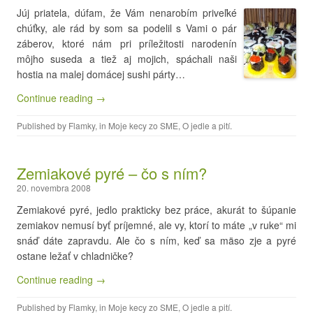
Júj priatela, dúfam, že Vám nenarobím priveľké
chúťky, ale rád by som sa podelil s Vami o pár
záberov, ktoré nám pri príležitosti narodenín
môjho suseda a tiež aj mojich, spáchali naši
hostia na malej domácej sushi párty…
Continue reading →
Published by
Flamky
, in
Moje kecy zo SME
,
O jedle a pití
.
Zemiakové pyré – čo s ním?
20. novembra 2008
Zemiakové pyré, jedlo prakticky bez práce, akurát to šúpanie
zemiakov nemusí byť príjemné, ale vy, ktorí to máte „v ruke“ mi
snáď dáte zapravdu. Ale čo s ním, keď sa mäso zje a pyré
ostane ležať v chladničke?
Continue reading →
Published by
Flamky
, in
Moje kecy zo SME
,
O jedle a pití
.