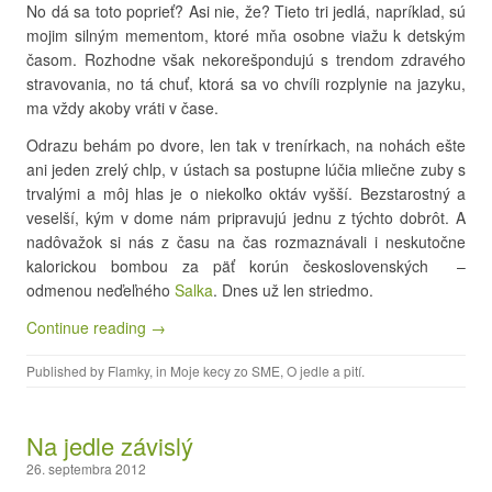
No dá sa toto poprieť? Asi nie, že? Tieto tri jedlá, napríklad, sú
mojim silným mementom, ktoré mňa osobne viažu k detským
časom. Rozhodne však nekorešpondujú s trendom zdravého
stravovania, no tá chuť, ktorá sa vo chvíli rozplynie na jazyku,
ma vždy akoby vráti v čase.
Odrazu behám po dvore, len tak v trenírkach, na nohách ešte
ani jeden zrelý chlp, v ústach sa postupne lúčia mliečne zuby s
trvalými a môj hlas je o niekoľko oktáv vyšší. Bezstarostný a
veselší, kým v dome nám pripravujú jednu z týchto dobrôt. A
nadôvažok si nás z času na čas rozmaznávali i neskutočne
kalorickou bombou za päť korún československých –
odmenou neďeľného
Salka
. Dnes už len striedmo.
Continue reading →
Published by
Flamky
, in
Moje kecy zo SME
,
O jedle a pití
.
Na jedle závislý
26. septembra 2012