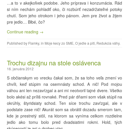
…a to v akejkoľvek podobe. Jeho príprava i konzumácia. Rád
si ním nechám pohladiť oko, či rozbúriť nezadržateľné potoky
chutí. Som jeho otrokom i jeho pánom. Jem pre život a žijem
pre jedlo… Blbé, čo?
Continue reading →
Published by
Flamky
, in
Moje kecy zo SME
,
O jedle a pití
,
Redukcia váhy
.
Trochu dizajnu na stole oslávenca
16. januára 2012
S občianskym vo vrecku čakal som, že sa toho veľa zmení vo
chvíli, keď stúpim na osemnásty schod. A nič! Pod mojou
váhou ani len nezavŕzgal a ani mi neotvoril tajné dvere. Všetko
bolo akési až príliš rovnaké. Pred pár dňami som však stúpil na
okrúhly, štyridsiaty schod. Ten síce trochu zavŕzgal, ale v
podstate zase nič! Akurát som sa obrátil dozadu smerom tam,
kde je prestretý stôl, na ktorom sa vyníma celkom rozdielne
jedlo ako tomu bolo pred dvadsiatimi rokmi. Hold, tých
skúseností je asi o drobec viac.