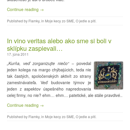
Continue reading →
Published by
Flamky
, in
Moje kecy zo SME
,
O jedle a pití
.
In vino veritas alebo ako sme si boli v
sklípku zaspievali…
17. júna 2011
„Kurňa, veď zorganizujte niečo“
– povedal
jeden kolega na margo chýbajúcich, teda nie
tak častých, spoločenských aktivít zo strany
zamestnávateľa. Veď budovanie týmov je
jeden z aspektov úspešného napredovania
celej firmy, no nie? ehm… ehm… patetické, ale stále pravdivé..
Continue reading →
Published by
Flamky
, in
Moje kecy zo SME
,
O jedle a pití
.