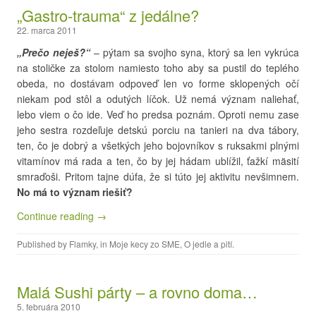
„Gastro-trauma“ z jedálne?
22. marca 2011
„Prečo neješ?“
– pýtam sa svojho syna, ktorý sa len vykrúca
na stoličke za stolom namiesto toho aby sa pustil do teplého
obeda, no dostávam odpoveď len vo forme sklopených očí
niekam pod stôl a odutých líčok. Už nemá význam naliehať,
lebo viem o čo ide. Veď ho predsa poznám. Oproti nemu zase
jeho sestra rozdeľuje detskú porciu na tanieri na dva tábory,
ten, čo je dobrý a všetkých jeho bojovníkov s ruksakmi plnými
vitamínov má rada a ten, čo by jej hádam ublížil, ťažkí mäsití
smraďoši. Pritom tajne dúfa, že si túto jej aktivitu nevšimnem.
No má to význam riešiť?
Continue reading →
Published by
Flamky
, in
Moje kecy zo SME
,
O jedle a pití
.
Malá Sushi párty – a rovno doma…
5. februára 2010