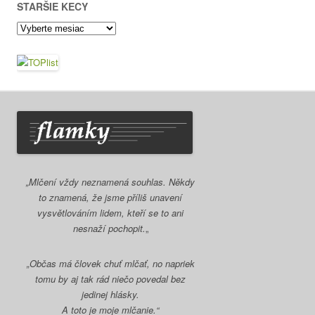
STARŠIE KECY
Staršie
kecy
„Mlčení vždy neznamená souhlas. Někdy
to znamená, že jsme příliš unavení
vysvětlováním lidem, kteří se to ani
nesnaží pochopit.
„
„Občas má človek chuť mlčať, no napriek
tomu by aj tak rád niečo povedal bez
jedinej hlásky.
A toto je moje mlčanie.“