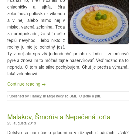
Poznáš to, nie? Pozrieš do
chladničky a ajhľa, číra
zeleninová polievka z víkendu
a v nej, alebo mimo nej v
miske, varená zelenina. Teda
za predpokladu, že si ju ešte
teplú nevyhodil, lebo nikto z
rodiny ju nie je ochotný jesť.
Ty z nej ale spravíš jednoduchú prílohu k jedlu – zeleninové
pyré a znova im to môžeš tajne naservírovať. Veď možno na to
neprídu. O tom ale silne pochybujem. Chuť je predsa výrazná,
taká zeleninová…
Continue reading →
Published by
Flamky
, in
Moje kecy zo SME
,
O jedle a pití
.
Malakov, Šmorňa a Nepečená torta
23. augusta 2013
Detstvo sa nám často pripomína v rôznych situáciách, však?