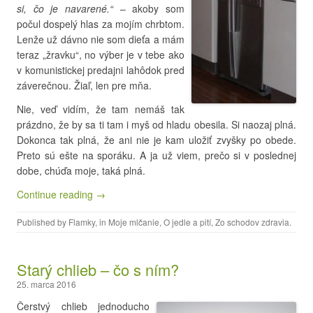
si, čo je navarené.“
– akoby som
počul dospelý hlas za mojím chrbtom.
Lenže už dávno nie som dieťa a mám
teraz „žravku“, no výber je v tebe ako
v komunistickej predajni lahôdok pred
záverečnou. Žiaľ, len pre mňa.
Nie, veď vidím, že tam nemáš tak
prázdno, že by sa ti tam i myš od hladu obesila. Si naozaj plná.
Dokonca tak plná, že ani nie je kam uložiť zvyšky po obede.
Preto sú ešte na sporáku. A ja už viem, prečo si v poslednej
dobe, chúďa moje, taká plná.
Continue reading →
Published by
Flamky
, in
Moje mlčanie
,
O jedle a pití
,
Zo schodov zdravia
.
Starý chlieb – čo s ním?
25. marca 2016
Čerstvý chlieb jednoducho