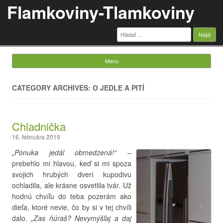
Flamkoviny-Tlamkoviny
Hľadať:
Menu
Skip to content
CATEGORY ARCHIVES: O JEDLE A PITÍ
Chladnička
16. februára 2019
„Ponuka jedál obmedzená!“
–
prebehlo mi hlavou, keď si mi spoza
svojich hrubých dverí kupodivu
ochladila, ale krásne osvetlila tvár. Už
hodnú chvíľu do teba pozerám ako
dieťa, ktoré nevie, čo by si v tej chvíli
dalo.
„Zas ňúraš? Nevymýšľaj a daj