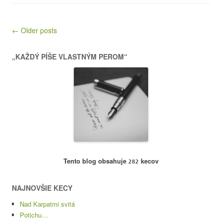
Post navigation
← Older posts
„KAŽDÝ PÍŠE VLASTNÝM PEROM“
Tento blog obsahuje
kecov
282
NAJNOVŠIE KECY
Nad Karpatmi svitá
Potichu…