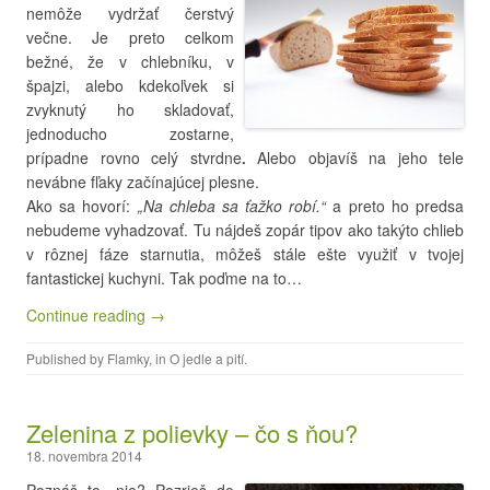
nemôže vydržať čerstvý
večne. Je preto celkom
bežné, že v chlebníku, v
špajzi, alebo kdekoľvek si
zvyknutý ho skladovať,
jednoducho zostarne,
prípadne rovno celý stvrdne
Alebo objavíš na jeho tele
.
nevábne fľaky začínajúcej plesne.
Ako sa hovorí:
„Na chleba sa ťažko robí.“
a preto ho predsa
nebudeme vyhadzovať. Tu nájdeš zopár tipov ako takýto chlieb
v rôznej fáze starnutia, môžeš stále ešte využiť v tvojej
fantastickej kuchyni. Tak poďme na to…
Continue reading →
Published by
Flamky
, in
O jedle a pití
.
Zelenina z polievky – čo s ňou?
18. novembra 2014