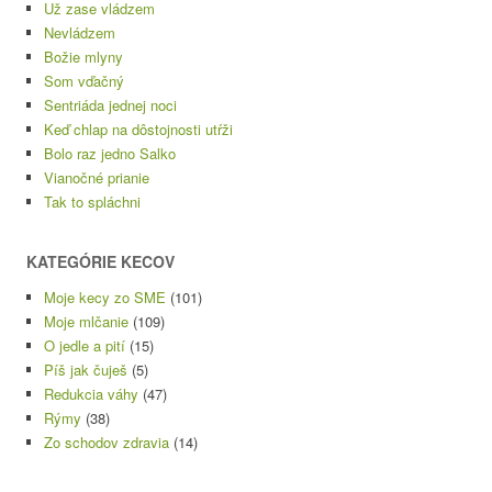
Už zase vládzem
Nevládzem
Božie mlyny
Som vďačný
Sentriáda jednej noci
Keď chlap na dôstojnosti utŕži
Bolo raz jedno Salko
Vianočné prianie
Tak to spláchni
KATEGÓRIE KECOV
Moje kecy zo SME
(101)
Moje mlčanie
(109)
O jedle a pití
(15)
Píš jak čuješ
(5)
Redukcia váhy
(47)
Rýmy
(38)
Zo schodov zdravia
(14)