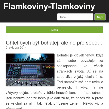
Flamkoviny-Tlamkoviny
Hľadať:
Menu
Skip to content
Chtěl bych být bohatej, ale né pro sebe…
9. októbra 2014
Bohatej je človek tehdy, když
sám sebe považuje za
spokojeného ve všech
stránkach života. Ať se na
sebe díva z jakýhokoliv úhlu.
Teď samozřejmě nemluvím o
penězích, i když na ně
vždycky dojde, protože v téhle hnusně konzumní společnosti
jsou bohužel peníze něco jako daň za to, že chceš žít. A proto
se všichni za nimi tak nějak přirozene ženem. Někdo víc a
někdo míň.