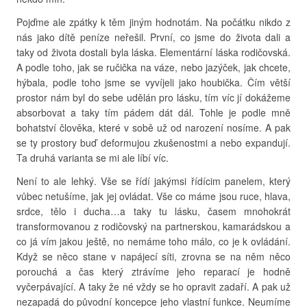
Pojďme ale zpátky k těm jiným hodnotám. Na počátku nikdo z
nás jako dítě peníze neřešil. První, co jsme do života dali a
taky od života dostali byla láska. Elementární láska rodičovská.
A podle toho, jak se ručička na váze, nebo jazýček, jak chcete,
hýbala, podle toho jsme se vyvíjeli jako houbička. Čím větší
prostor nám byl do sebe udělán pro lásku, tím víc jí dokážeme
absorbovat a taky tím pádem dát dál. Tohle je podle mně
bohatství člověka, které v sobě už od narození nosíme. A pak
se ty prostory buď deformujou zkušenostmi a nebo expandují.
Ta druhá varianta se mi ale líbí víc.
Není to ale lehký. Vše se řídí jakýmsi řídícim panelem, který
vůbec netušíme, jak jej ovládat. Vše co máme jsou ruce, hlava,
srdce, tělo i ducha…a taky tu lásku, časem mnohokrát
transformovanou z rodičovský na partnerskou, kamarádskou a
co já vím jakou ještě, no nemáme toho málo, co je k ovládání.
Když se něco stane v napájecí síti, zrovna se na něm něco
porouchá a čas který ztrávíme jeho reparací je hodně
vyčerpávající. A taky že né vždy se ho opravit zadaří. A pak už
nezapadá do původní koncepce jeho vlastní funkce. Neumíme