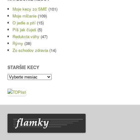
Moje kecy zo SME
(101)
Moje mlčanie
(109)
O jedle a pití
(15)
Píš jak čuješ
(5)
Redukcia váhy
(47)
Rýmy
(38)
Zo schodov zdravia
(14)
STARŠIE KECY
Staršie
kecy