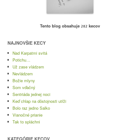
Tento blog obsahuje
kecov
282
NAJNOVŠIE KECY
Nad Karpatmi svitá
Potichu…
Už zase vládzem
Nevládzem
Božie mlyny
Som vďačný
Sentriáda jednej noci
Keď chlap na dôstojnosti utŕži
Bolo raz jedno Salko
Vianočné prianie
Tak to spláchni
KATEGÓRIE KECOV