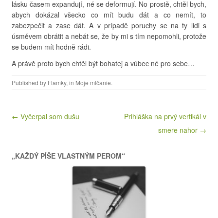
lásku časem expandují, né se deformují. No prostě, chtěl bych,
abych dokázal všecko co mít budu dát a co nemít, to
zabezpečit a zase dát. A v prípadě poruchy se na ty lidi s
úsměvem obrátit a nebát se, že by mi s tím nepomohli, protože
se budem mít hodně rádi.
A právě proto bych chtěl být bohatej a vůbec né pro sebe…
Published by
Flamky
, in
Moje mlčanie
.
Post navigation
← Vyčerpal som dušu
Prihláška na prvý vertikál v
smere nahor →
„KAŽDÝ PÍŠE VLASTNÝM PEROM“