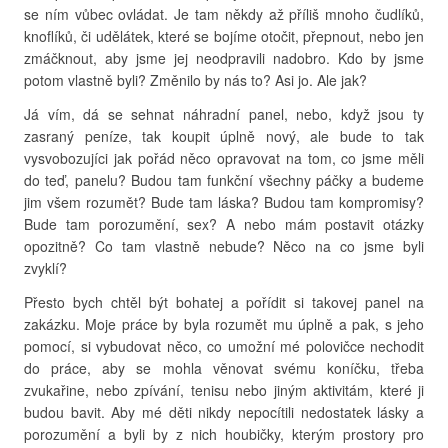
se ním vůbec ovládat. Je tam někdy až příliš mnoho čudlíků,
knoflíků, či udělátek, které se bojíme otočit, přepnout, nebo jen
zmáčknout, aby jsme jej neodpravili nadobro. Kdo by jsme
potom vlastně byli? Změnilo by nás to? Asi jo. Ale jak?
Já vím, dá se sehnat náhradní panel, nebo, když jsou ty
zasraný peníze, tak koupit úplně nový, ale bude to tak
vysvobozujíci jak pořád něco opravovat na tom, co jsme měli
do teď, panelu? Budou tam funkční všechny páčky a budeme
jim všem rozumět? Bude tam láska? Budou tam kompromisy?
Bude tam porozumění, sex? A nebo mám postavit otázky
opozitně? Co tam vlastně nebude? Něco na co jsme byli
zvyklí?
Přesto bych chtěl být bohatej a pořídit si takovej panel na
zakázku. Moje práce by byla rozumět mu úplně a pak, s jeho
pomocí, si vybudovat něco, co umožní mé polovičce nechodit
do práce, aby se mohla věnovat svému koníčku, třeba
zvukařine, nebo zpívání, tenisu nebo jiným aktivitám, které ji
budou bavit. Aby mé děti nikdy nepocítili nedostatek lásky a
porozumění a byli by z nich houbičky, kterým prostory pro