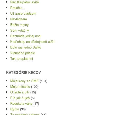
Nad Karpatmi svitá
Potichu…
Už zase vládzem
Nevládzem
Božie mlyny
Som vďačný
Sentriáda jednej noci
Keď chlap na dôstojnosti utŕži
Bolo raz jedno Salko
Vianočné prianie
Tak to spláchni
KATEGÓRIE KECOV
Moje kecy zo SME
(101)
Moje mlčanie
(109)
O jedle a pití
(15)
Píš jak čuješ
(5)
Redukcia váhy
(47)
Rýmy
(38)
Zo schodov zdravia
(14)