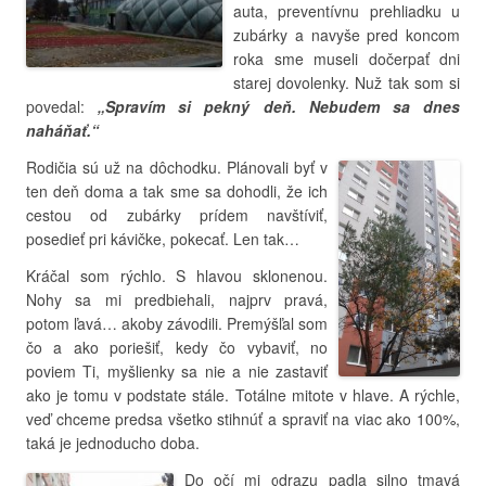
auta, preventívnu prehliadku u
zubárky a navyše pred koncom
roka sme museli dočerpať dni
starej dovolenky. Nuž tak som si
povedal:
„Spravím si pekný deň. Nebudem sa dnes
naháňať.“
Rodičia sú už na dôchodku. Plánovali byť v
ten deň doma a tak sme sa dohodli, že ich
cestou od zubárky prídem navštíviť,
posedieť pri kávičke, pokecať. Len tak…
Kráčal som rýchlo. S hlavou sklonenou.
Nohy sa mi predbiehali, najprv pravá,
potom ľavá… akoby závodili. Premýšľal som
čo a ako poriešiť, kedy čo vybaviť, no
poviem Ti, myšlienky sa nie a nie zastaviť
ako je tomu v podstate stále. Totálne mitote v hlave. A rýchle,
veď chceme predsa všetko stihnúť a spraviť na viac ako 100%,
taká je jednoducho doba.
Do očí mi odrazu padla silno tmavá