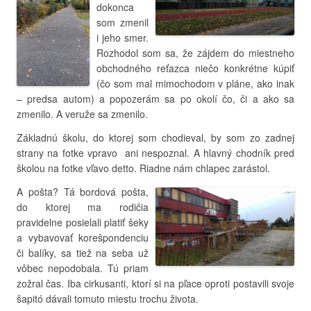
dokonca
som zmenil
i jeho smer.
Rozhodol som sa, že zájdem do miestneho
obchodného reťazca niečo konkrétne kúpiť
(čo som mal mimochodom v pláne, ako inak
– predsa autom) a popozerám sa po okolí čo, či a ako sa
zmenilo. A veruže sa zmenilo.
Základnú školu, do ktorej som chodieval, by som zo zadnej
strany na fotke vpravo ani nespoznal. A hlavný chodník pred
školou na fotke vľavo detto. Riadne nám chlapec zarástol.
A pošta? Tá bordová pošta,
do ktorej ma rodičia
pravidelne posielali platiť šeky
a vybavovať korešpondenciu
či balíky, sa tiež na seba už
vôbec nepodobala. Tú priam
zožral čas. Iba cirkusanti, ktorí si na pľace oproti postavili svoje
šapitó dávali tomuto miestu trochu života.