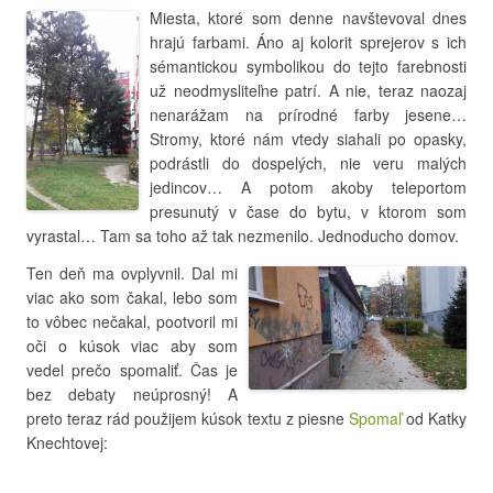
Miesta, ktoré som denne navštevoval dnes
hrajú farbami. Áno aj kolorit sprejerov s ich
sémantickou symbolikou do tejto farebnosti
už neodmysliteľne patrí. A nie, teraz naozaj
nenarážam na prírodné farby jesene…
Stromy, ktoré nám vtedy siahali po opasky,
podrástli do dospelých, nie veru malých
jedincov… A potom akoby teleportom
presunutý v čase do bytu, v ktorom som
vyrastal… Tam sa toho až tak nezmenilo. Jednoducho domov.
Ten deň ma ovplyvnil. Dal mi
viac ako som čakal, lebo som
to vôbec nečakal, pootvoril mi
oči o kúsok viac aby som
vedel prečo spomaliť. Čas je
bez debaty neúprosný! A
preto teraz rád použijem kúsok textu z piesne
Spomaľ
od Katky
Knechtovej: