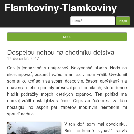
Flamkoviny-Tlamkoviny
Hľadať:
Menu
Skip to content
Dospelou nohou na chodníku detstva
17. decembra 2017
Čas je jednoznačne neúprosný. Nevynechá nikoho. Nedá sa
skorumpovať, posunúť vpred a ani sa v ňom vrátiť. Uvedomil
som si to, keď som sa svojim dospelým, časom oprýskaným a
unaveným telom pomaly presúval po chodníkoch, ktoré denne
hladili podrážky mojich detských topánok. Ten pohľad ma
naozaj vrátil nostalgicky v čase. Ospravedlňujem sa za túto
nostalgiu, no aspoň pár záberov mobilným telefónom mi
spraviť nedalo.
V ten deň som mal dovolenku.
Bolo potrebné vybaviť servis