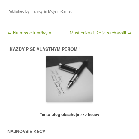
Published by
Flamky
, in
Moje mlčanie
.
Post navigation
← Na moste k mŕtvym
Musí priznať, že je sacharofil →
„KAŽDÝ PÍŠE VLASTNÝM PEROM“
Tento blog obsahuje
kecov
282
NAJNOVŠIE KECY