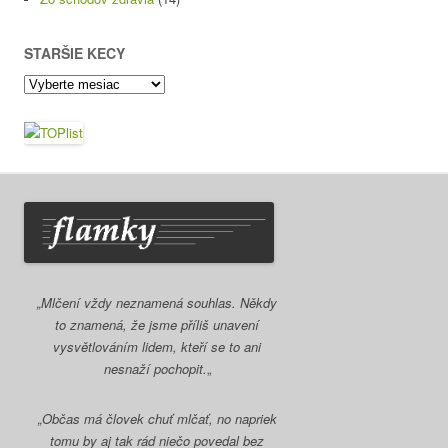
STARŠIE KECY
Staršie
kecy
„Mlčení vždy neznamená souhlas. Někdy
to znamená, že jsme příliš unavení
vysvětlováním lidem, kteří se to ani
nesnaží pochopit.
„
„Občas má človek chuť mlčať, no napriek
tomu by aj tak rád niečo povedal bez