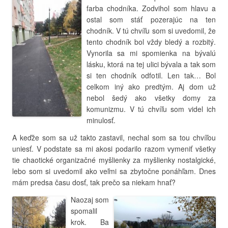
farba chodníka. Zodvihol som hlavu a
ostal som stáť pozerajúc na ten
chodník. V tú chvíľu som si uvedomil, že
tento chodník bol vždy bledý a rozbitý.
Vynorila sa mi spomienka na bývalú
lásku, ktorá na tej ulici bývala a tak som
si ten chodník odfotil. Len tak… Bol
celkom iný ako predtým. Aj dom už
nebol šedý ako všetky domy za
komunizmu. V tú chvíľu som videl ich
minulosť.
A keďže som sa už takto zastavil, nechal som sa tou chvíľou
uniesť. V podstate sa mi akosi podarilo razom vymeniť všetky
tie chaotické organizačné myšlienky za myšlienky nostalgické,
lebo som si uvedomil ako veľmi sa zbytočne ponáhľam. Dnes
mám predsa času dosť, tak prečo sa niekam hnať?
Naozaj som
spomalil
krok. Ba