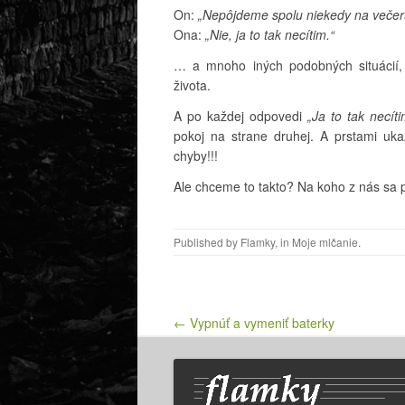
On:
„Nepôjdeme spolu niekedy na večeru
Ona:
„Nie, ja to tak necítim.“
… a mnoho iných podobných situácií,
života.
A po každej odpovedi
„Ja to tak necít
pokoj na strane druhej. A prstami uk
chyby!!!
Ale chceme to takto? Na koho z nás sa 
Published by
Flamky
, in
Moje mlčanie
.
Post navigation
← Vypnúť a vymeniť baterky