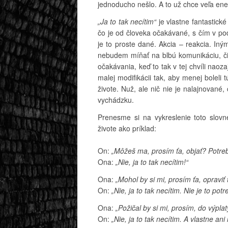
jednoducho nešlo. A to už chce veľa ener
„Ja to tak necítim“
je vlastne fantastické
čo je od človeka očakávané, s čím v po
je to proste dané. Akcia – reakcia. Iný
nebudem míňať na blbú komunikáciu, či
očakávania, keď to tak v tej chvíli naoza
malej modifikácii tak, aby menej boleli 
živote. Nuž, ale nič nie je nalajnované
vychádzku.
Prenesme si na vykreslenie toto slov
živote ako príklad:
On:
„Môžeš ma, prosím ťa, objať? Potre
Ona:
„Nie, ja to tak necítim!“
Ona:
„Mohol by si mi, prosím ťa, opraviť 
On:
„Nie, ja to tak necítim. Nie je to potr
Ona:
„Požičal by si mi, prosím, do výpla
On:
„Nie, ja to tak necítim. A vlastne an