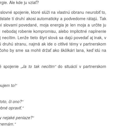
gie. Ale kde ju vziať?
 slovné spojenie, ktoré slúži na vlastnú obranu neurobiť to,
dstate tí druhí akosi automaticky a podvedome rátajú. Tak
mi slovami povedané, moja energia je len moja a určite ju
 nebodaj robenie kompromisu, alebo implicitné naplnenie
j necítim. Lenže tieto štyri slová sa dajú povedať aj inak, v
tú druhú stranu, najmä ak ide o citlivé témy v partnerskom
, čoho by sme sa mohli držať ako škôlkári lana, keď idú na
né spojenie
„Ja to tak necítim“
do situácií v partnerskom
bujem to!“
toto, či ono?“
ebné opraviť.“
ty nejaké peniaze?“
i nemám.“