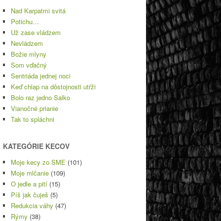
Nad Karpatmi svitá
Potichu…
Už zase vládzem
Nevládzem
Božie mlyny
Som vďačný
Sentriáda jednej noci
Keď chlap na dôstojnosti utŕži
Bolo raz jedno Salko
Vianočné prianie
Tak to spláchni
KATEGÓRIE KECOV
Moje kecy zo SME
(101)
Moje mlčanie
(109)
O jedle a pití
(15)
Píš jak čuješ
(5)
Redukcia váhy
(47)
Rýmy
(38)