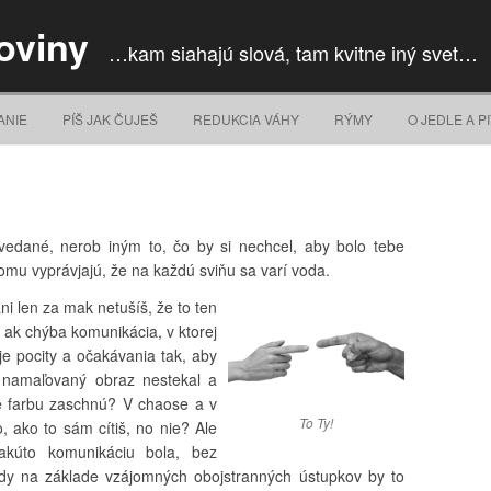
oviny
…kam siahajú slová, tam kvitne iný svet…
Skip to content
ANIE
PÍŠ JAK ČUJEŠ
REDUKCIA VÁHY
RÝMY
O JEDLE A PI
vedané, nerob iným to, čo by si nechcel, aby bolo tebe
tomu vyprávjajú, že na každú sviňu sa varí voda.
ni len za mak netušíš, že to ten
 ak chýba komunikácia, v ktorej
je pocity a očakávania tak, aby
 namaľovaný obraz nestekal a
e farbu zaschnú? V chaose a v
To Ty!
, ako to sám cítiš, no nie? Ale
kúto komunikáciu bola, bez
y na základe vzájomných obojstranných ústupkov by to