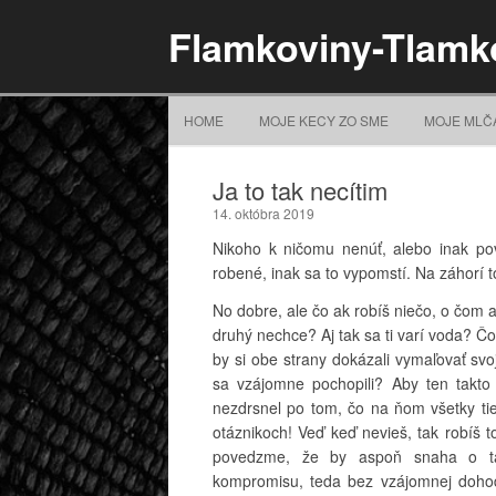
Flamkoviny-Tlamk
HOME
MOJE KECY ZO SME
MOJE MLČ
Ja to tak necítim
14. októbra 2019
Nikoho k ničomu nenúť, alebo inak po
robené, inak sa to vypomstí. Na záhorí 
No dobre, ale čo ak robíš niečo, o čom a
druhý nechce? Aj tak sa ti varí voda? Čo
by si obe strany dokázali vymaľovať svo
sa vzájomne pochopili? Aby ten takto
nezdrsnel po tom, čo na ňom všetky ti
otáznikoch! Veď keď nevieš, tak robíš to
povedzme, že by aspoň snaha o ta
kompromisu, teda bez vzájomnej dohod