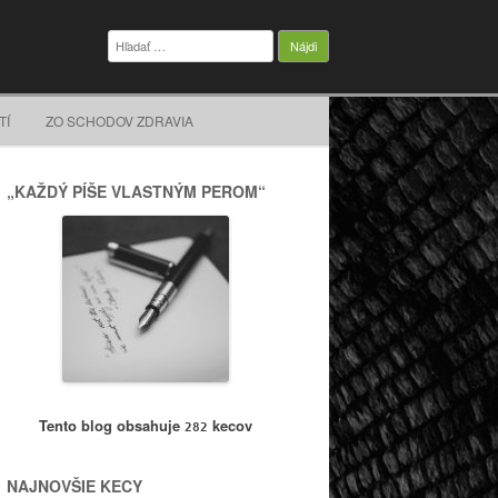
Hľadať:
TÍ
ZO SCHODOV ZDRAVIA
„KAŽDÝ PÍŠE VLASTNÝM PEROM“
Tento blog obsahuje
kecov
282
NAJNOVŠIE KECY