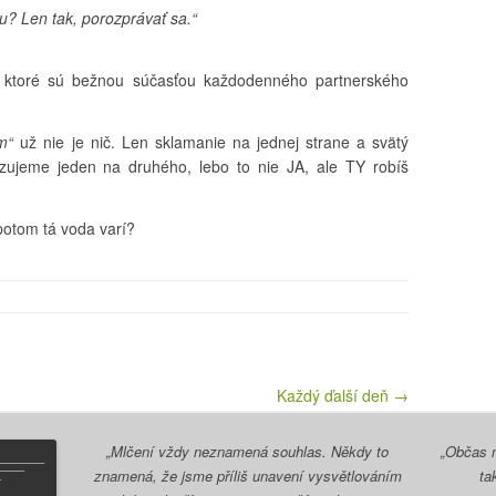
? Len tak, porozprávať sa.“
 ktoré sú bežnou súčasťou každodenného partnerského
im“
už nie je nič. Len sklamanie na jednej strane a svätý
azujeme jeden na druhého, lebo to nie JA, ale TY robíš
potom tá voda varí?
Každý ďalší deň →
„Mlčení vždy neznamená souhlas. Někdy to
„Občas m
znamená, že jsme příliš unavení vysvětlováním
ta