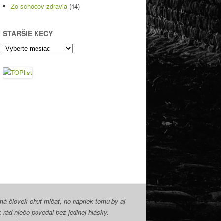
Zo schodov zdravia
(14)
STARŠIE KECY
Staršie
kecy
á človek chuť mlčať, no napriek tomu by aj
k rád niečo povedal bez jedinej hlásky.