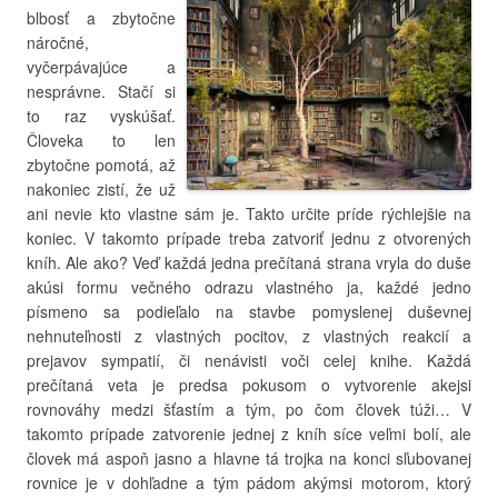
blbosť a zbytočne
náročné,
vyčerpávajúce a
nesprávne. Stačí si
to raz vyskúšať.
Človeka to len
zbytočne pomotá, až
nakoniec zistí, že už
ani nevie kto vlastne sám je. Takto určite príde rýchlejšie na
koniec. V takomto prípade treba zatvoriť jednu z otvorených
kníh. Ale ako? Veď každá jedna prečítaná strana vryla do duše
akúsi formu večného odrazu vlastného ja, každé jedno
písmeno sa podieľalo na stavbe pomyslenej duševnej
nehnuteľnosti z vlastných pocitov, z vlastných reakcií a
prejavov sympatií, či nenávisti voči celej knihe. Každá
prečítaná veta je predsa pokusom o vytvorenie akejsi
rovnováhy medzi šťastím a tým, po čom človek túži… V
takomto prípade zatvorenie jednej z kníh síce veľmi bolí, ale
človek má aspoň jasno a hlavne tá trojka na konci sľubovanej
rovnice je v dohľadne a tým pádom akýmsi motorom, ktorý