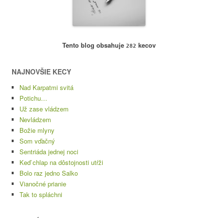
Tento blog obsahuje
kecov
282
NAJNOVŠIE KECY
Nad Karpatmi svitá
Potichu…
Už zase vládzem
Nevládzem
Božie mlyny
Som vďačný
Sentriáda jednej noci
Keď chlap na dôstojnosti utŕži
Bolo raz jedno Salko
Vianočné prianie
Tak to spláchni