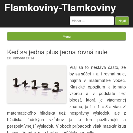
Flamkoviny-Tlamkoviny
Hľadať:
Menu
Skip to content
Keď sa jedna plus jedna rovná nule
28. októbra 2014
Vraj sa to nestáva často, že
by sa súčet 1 a 1 rovnal nule,
najmä v matematike vôbec.
Klasické opozitum k tomuto
vzorcu a v podstate tiež
blbosť, ktorá je viacmenej
známa, je 1 + 1 = 3 a viac. Z
matematického hľadiska tiež nesprávny výsledok, ale z
hľadiska ľudských vzťahov je to ten pozitívnejší a
perspektívnejší výsledok. V oboch prípadoch však matikár krúti
hlavou, že nám zase hrabe, veď čísla nepustia…