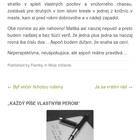
stratilo v spleti vlastných pocitov a vnútorného chaosu,
zostávaš pre druhých v tom istom kresle v jednej z knižníc v
meste, kam si pred rokmi dobrovoľne a v nádeji zapadol.
Obe rovnice sú ale nahovno! Matika asi naozaj nepustí a preto
budem naďalej a bez ilúzíí veriť, že jedna plus jedna sa naozaj
rovná iba číslu dva… Aspoň budem dúfam, že snaha sa cení.
Neperspektívna, neuspokujúca, ale aspoň reálne pravdivá…
Published by
Flamky
, in
Moje mlčanie
.
Post navigation
← Byť večer tichotou rušený
Ja sa vrátim rád →
„KAŽDÝ PÍŠE VLASTNÝM PEROM“