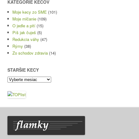
KATEGÓRIE KECOV
Moje kecy zo SME
(101)
Moje mlčanie
(109)
O jedle a pití
(15)
Píš jak čuješ
(5)
Redukcia váhy
(47)
Rýmy
(38)
Zo schodov zdravia
(14)
STARŠIE KECY
Staršie
kecy