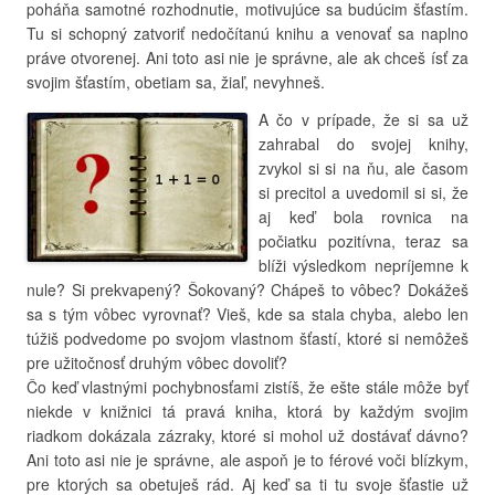
poháňa samotné rozhodnutie, motivujúce sa budúcim šťastím.
Tu si schopný zatvoriť nedočítanú knihu a venovať sa naplno
práve otvorenej. Ani toto asi nie je správne, ale ak chceš ísť za
svojim šťastím, obetiam sa, žiaľ, nevyhneš.
A čo v prípade, že si sa už
zahrabal do svojej knihy,
zvykol si si na ňu, ale časom
si precitol a uvedomil si si, že
aj keď bola rovnica na
počiatku pozitívna, teraz sa
blíži výsledkom nepríjemne k
nule? Si prekvapený? Šokovaný? Chápeš to vôbec? Dokážeš
sa s tým vôbec vyrovnať? Vieš, kde sa stala chyba, alebo len
túžiš podvedome po svojom vlastnom šťastí, ktoré si nemôžeš
pre užitočnosť druhým vôbec dovoliť?
Čo keď vlastnými pochybnosťami zistíš, že ešte stále môže byť
niekde v knižnici tá pravá kniha, ktorá by každým svojim
riadkom dokázala zázraky, ktoré si mohol už dostávať dávno?
Ani toto asi nie je správne, ale aspoň je to férové voči blízkym,
pre ktorých sa obetuješ rád. Aj keď sa ti tu svoje šťastie už