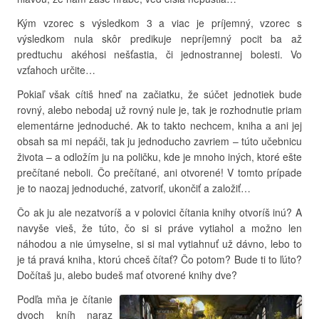
Kým vzorec s výsledkom 3 a viac je príjemný, vzorec s
výsledkom nula skôr predikuje nepríjemný pocit ba až
predtuchu akéhosi nešťastia, či jednostrannej bolesti. Vo
vzťahoch určite…
Pokiaľ však cítiš hneď na začiatku, že súčet jednotiek bude
rovný, alebo nebodaj už rovný nule je, tak je rozhodnutie priam
elementárne jednoduché. Ak to takto nechcem, kniha a ani jej
obsah sa mi nepáči, tak ju jednoducho zavriem – túto učebnicu
života – a odložím ju na poličku, kde je mnoho iných, ktoré ešte
prečítané neboli. Čo prečítané, ani otvorené! V tomto prípade
je to naozaj jednoduché, zatvoriť, ukončiť a založiť…
Čo ak ju ale nezatvoríš a v polovici čítania knihy otvoríš inú? A
navyše vieš, že túto, čo si si práve vytiahol a možno len
náhodou a nie úmyselne, si si mal vytiahnuť už dávno, lebo to
je tá pravá kniha, ktorú chceš čítať? Čo potom? Bude ti to ľúto?
Dočítaš ju, alebo budeš mať otvorené knihy dve?
Podľa mňa je čítanie
dvoch kníh naraz