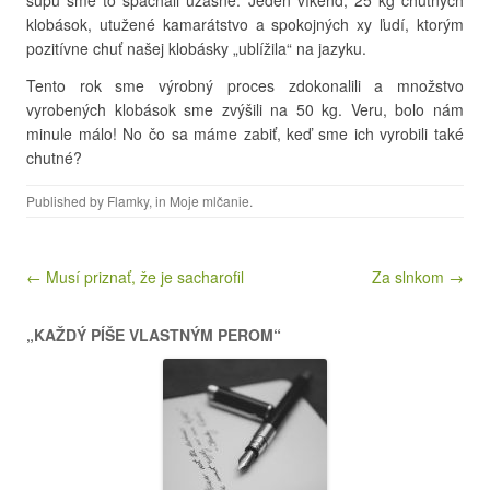
šupu sme to spáchali úžasne. Jeden víkend, 25 kg chutných
klobások, utužené kamarátstvo a spokojných xy ľudí, ktorým
pozitívne chuť našej klobásky „ublížila“ na jazyku.
Tento rok sme výrobný proces zdokonalili a množstvo
vyrobených klobások sme zvýšili na 50 kg. Veru, bolo nám
minule málo! No čo sa máme zabiť, keď sme ich vyrobili také
chutné?
Published by
Flamky
, in
Moje mlčanie
.
Post navigation
← Musí priznať, že je sacharofil
Za slnkom →
„KAŽDÝ PÍŠE VLASTNÝM PEROM“