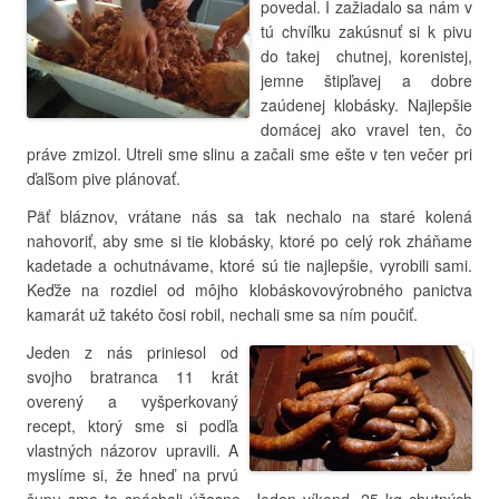
povedal. I zažiadalo sa nám v
tú chvíľku zakúsnuť si k pivu
do takej chutnej, korenistej,
jemne štipľavej a dobre
zaúdenej klobásky. Najlepšie
domácej ako vravel ten, čo
práve zmizol. Utreli sme slinu a začali sme ešte v ten večer pri
ďaľšom pive plánovať.
Päť bláznov, vrátane nás sa tak nechalo na staré kolená
nahovoriť, aby sme si tie klobásky, ktoré po celý rok zháňame
kadetade a ochutnávame, ktoré sú tie najlepšie, vyrobili sami.
Keďže na rozdiel od môjho klobáskovovýrobného panictva
kamarát už takéto čosi robil, nechali sme sa ním poučiť.
Jeden z nás priniesol od
svojho bratranca 11 krát
overený a vyšperkovaný
recept, ktorý sme si podľa
vlastných názorov upravili. A
myslíme si, že hneď na prvú