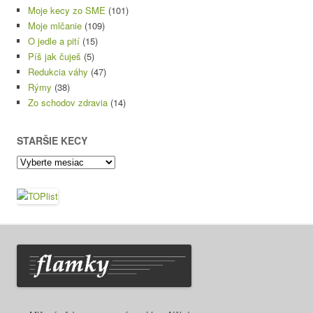
Moje kecy zo SME
(101)
Moje mlčanie
(109)
O jedle a pití
(15)
Píš jak čuješ
(5)
Redukcia váhy
(47)
Rýmy
(38)
Zo schodov zdravia
(14)
STARŠIE KECY
Staršie
kecy