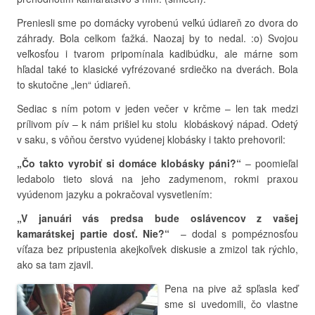
Preniesli sme po domácky vyrobenú veľkú údiareň zo dvora do
záhrady. Bola celkom ťažká. Naozaj by to nedal. :o) Svojou
veľkosťou i tvarom pripomínala kadibúdku, ale márne som
hľadal také to klasické vyfrézované srdiečko na dverách. Bola
to skutočne „len“ údiareň.
Sediac s ním potom v jeden večer v krčme – len tak medzi
prílivom pív – k nám prišiel ku stolu klobáskový nápad. Odetý
v saku, s vôňou čerstvo vyúdenej klobásky i takto prehovoril:
„Čo takto vyrobiť si domáce klobásky páni?“
– poomieľal
ledabolo tieto slová na jeho zadymenom, rokmi praxou
vyúdenom jazyku a pokračoval vysvetlením:
„V januári vás predsa bude oslávencov z vašej
kamarátskej partie dosť. Nie?“
– dodal s pompéznosťou
víťaza bez pripustenia akejkoľvek diskusie a zmizol tak rýchlo,
ako sa tam zjavil.
Pena na pive až spľasla keď
sme si uvedomili, čo vlastne