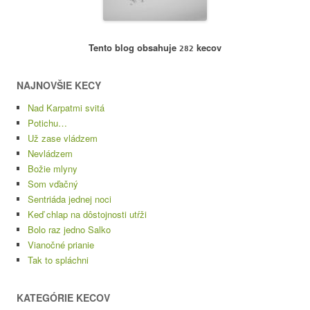
Tento blog obsahuje
kecov
282
NAJNOVŠIE KECY
Nad Karpatmi svitá
Potichu…
Už zase vládzem
Nevládzem
Božie mlyny
Som vďačný
Sentriáda jednej noci
Keď chlap na dôstojnosti utŕži
Bolo raz jedno Salko
Vianočné prianie
Tak to spláchni
KATEGÓRIE KECOV