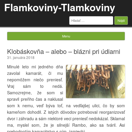
Flamkoviny-Tlamkoviny
Hľadať:
Menu
Skip to content
Klobáskovňa – alebo – blázni pri údiarni
31. januára 2018
Minulé leto mi jedného dňa
zavolal kamarát, či mu
nepomôžem niečo preniesť.
Vraj sám to nedá.
Samozrejme, že som si
spravil preňho čas a naklusal
som k nemu, veď býva toť, na vedľajšej ulici, čo by som
kameňom dohodil. Z istých dôvodov potreboval reorganizovať
dvor i záhradu a sám niektoré veci preniesť nedokázal. Sklamal
ma, myslel som, že je silnejší Rambo, ako sa tváril. Asi
prehodnotím kamarátstvo s ním. (smiech).