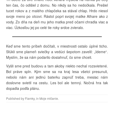
ten čas, čo odišiel z domu. No nikdy sa ho nedočkala. Prešiel
tucet rokov a z malého chlapčeka sa stával chlap. Hrdo niesol
svoje meno po otcovi. Rástol popri svojej matke Athare ako z
vody. Zo dňa na deň mu jeho matka pred očami chradla viac a
viac. Úzkosťou jej po celé tie roky srdce zvieralo.
Keď sme tento príbeh dočítali, v miestnosti ostalo úplné ticho.
Sfúkli sme plameň sviečky a vedúci šepotom zavelil: „Ideme“.
Myslím, že sa nám podarilo dosiahnuť, čo sme chceli.
Vyšli sme pred budovu a tam akoby niekto nechal rozsvietené.
Bol práve spln. Kým sme sa na kraj lesa všetci presunuli,
nebolo nám ani jedinú baterku zapnúť treba, mesiac nám
doslovne svietil na cestu. Les bol ale temný. Nočná hra tak
dopadla podľa plánu.
Published by
Flamky
, in
Moje mlčanie
.