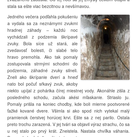
stala sa ešte viac bezcitnou a nevšímavou.
Jedného večera podľahla pokušeniu
a vydala sa za neznámymi zvukmi
hradnej záhady – každú noc
vychádzali z podzemia škrípavé
zvuky. Bola síce už stará, ale
zvedavosť bolesti, či slabé telo
hravo premohla. Ako tak pomaly
zostupovala strmými schodmi do
podzemia, záhadné zvuky silneli.
Zneli ako škrípanie dverí a hneď
nato bol počuť sŕkavý zvuk, akoby
niekto upíjal z pohárika čírej miestnej vody. Akonáhle zišla z
posledného schodu, začula akési mľaskanie. Striaslo ju.
Pomaly prišla na koniec chodby, kde boli mierne pootvorené
ťažké kované dvere. Všimla si ako spod nich vytekal malý
pramienok čerstvej horúcej krvi. Ešte sa z nej parilo. Ostala
preto trochu zarazená. V jej tvári sa objavil výraz strachu, čo sa
u nej stalo po prvý krát. Zneistela. Nastala chvíľka váhania.