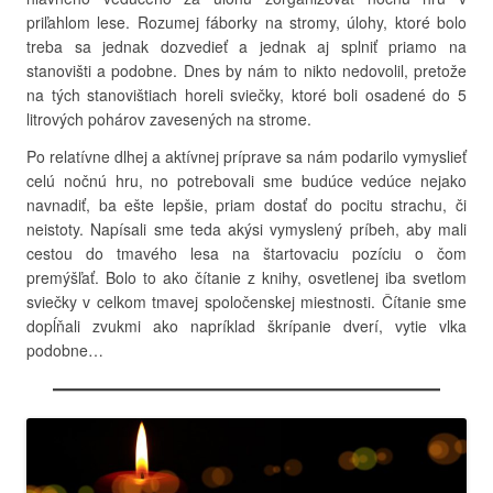
priľahlom lese. Rozumej fáborky na stromy, úlohy, ktoré bolo
treba sa jednak dozvedieť a jednak aj splniť priamo na
stanovišti a podobne. Dnes by nám to nikto nedovolil, pretože
na tých stanovištiach horeli sviečky, ktoré boli osadené do 5
litrových pohárov zavesených na strome.
Po relatívne dlhej a aktívnej príprave sa nám podarilo vymyslieť
celú nočnú hru, no potrebovali sme budúce vedúce nejako
navnadiť, ba ešte lepšie, priam dostať do pocitu strachu, či
neistoty. Napísali sme teda akýsi vymyslený príbeh, aby mali
cestou do tmavého lesa na štartovaciu pozíciu o čom
premýšľať. Bolo to ako čítanie z knihy, osvetlenej iba svetlom
sviečky v celkom tmavej spoločenskej miestnosti. Čítanie sme
dopĺňali zvukmi ako napríklad škrípanie dverí, vytie vlka
podobne…