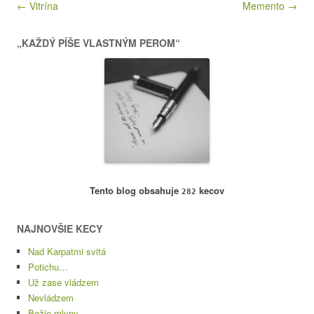
Post navigation
← Vitrína
Memento →
„KAŽDÝ PÍŠE VLASTNÝM PEROM“
Tento blog obsahuje
kecov
282
NAJNOVŠIE KECY
Nad Karpatmi svitá
Potichu…
Už zase vládzem
Nevládzem
Božie mlyny