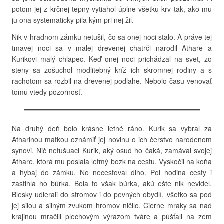
potom jej z krčnej tepny vytiahol úplne všetku krv tak, ako mu
ju ona systematicky pila kým pri nej žil.
Nik v hradnom zámku netušil, čo sa onej noci stalo. A práve tej
tmavej noci sa v malej drevenej chatrči narodil Athare a
Kurikovi malý chlapec. Keď onej noci prichádzal na svet, zo
steny sa zošuchol modlitebný kríž ich skromnej rodiny a s
rachotom sa rozbil na drevenej podlahe. Nebolo času venovať
tomu vtedy pozornosť.
Na druhý deň bolo krásne letné ráno. Kurik sa vybral za
Atharinou matkou oznámiť jej novinu o ich čerstvo narodenom
synovi. Nič netušuaci Kurik, aký osud ho čaká, zamával svojej
Athare, ktorá mu poslala letmý bozk na cestu. Vyskočil na koňa
a hybaj do zámku. No necestoval dlho. Pol hodina cesty i
zastihla ho búrka. Bola to však búrka, akú ešte nik nevidel.
Blesky udierali do stromov i do pevných obydlí, všetko sa pod
jej silou a silným zvukom hromov ničilo. Čierne mraky sa nad
krajinou mračili plechovým výrazom tváre a púšťali na zem