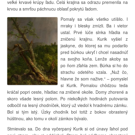
veľké krvavé krúpy ľadu. Celá krajina sa odrazu premenila na
krvou a smrťou páchnucu oblasť pokrytú ľadom.
Pomaly sa však všetko utíšilo. I
mraky i blesky zmizli. Ba i vietor
ustal. Prvé lúče slnka hľadia na
zničenú krajinu. Kurik vyšiel z
jaskyne, do ktorej sa mu podarilo
pred búrkou ukryť i chcel nasadnúť
na svojho koňa. Lenže akoby sa
po ňom zľahla zem. Búrka si ho do
strachu odetého vzala. „Nuž čo,
hlavne že som nažive.“ – pomyslel
si Kurik. Pomalou chôdzou teda
kráčal popri ceste, hľadiac na zničené okolie. Domy zhorené a
skoro všade lesný polom. Po niekoľkých hodinách putovania
odbočil na lesný chodníček, ktorý už viedol k hradnému zámku.
Bol si tým istý. Úzky chodník bol totiž z bokov obrastený
húštinou, ako tomu v okolí zámkov bývalo.
Stmievalo sa. Do dna vyčerpaný Kurik si od únavy ľahol pod