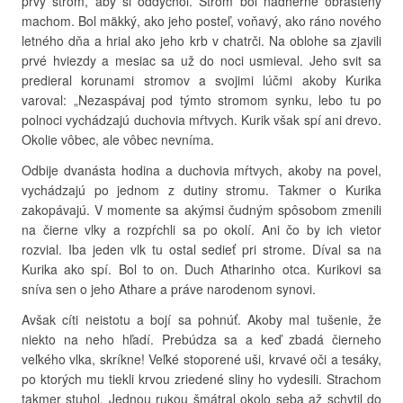
prvý strom, aby si oddýchol. Strom bol nádherne obrastený
machom. Bol mäkký, ako jeho posteľ, voňavý, ako ráno nového
letného dňa a hrial ako jeho krb v chatrči. Na oblohe sa zjavili
prvé hviezdy a mesiac sa už do noci usmieval. Jeho svit sa
predieral korunami stromov a svojimi lúčmi akoby Kurika
varoval: „Nezaspávaj pod týmto stromom synku, lebo tu po
polnoci vychádzajú duchovia mŕtvych. Kurik však spí ani drevo.
Okolie vôbec, ale vôbec nevníma.
Odbije dvanásta hodina a duchovia mŕtvych, akoby na povel,
vychádzajú po jednom z dutiny stromu. Takmer o Kurika
zakopávajú. V momente sa akýmsi čudným spôsobom zmenili
na čierne vlky a rozpŕchli sa po okolí. Ani čo by ich vietor
rozvial. Iba jeden vlk tu ostal sedieť pri strome. Díval sa na
Kurika ako spí. Bol to on. Duch Atharinho otca. Kurikovi sa
sníva sen o jeho Athare a práve narodenom synovi.
Avšak cíti neistotu a bojí sa pohnúť. Akoby mal tušenie, že
niekto na neho hľadí. Prebúdza sa a keď zbadá čierneho
veľkého vlka, skríkne! Veľké stoporené uši, krvavé oči a tesáky,
po ktorých mu tiekli krvou zriedené sliny ho vydesili. Strachom
takmer stuhol. Jednou rukou šmátral okolo seba až schytil do