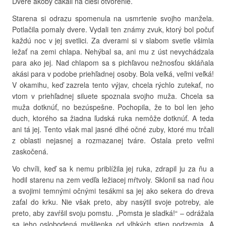
Dvere akoby čakali na čiesi otvorenie.
Starena si odrazu spomenula na usmrtenie svojho manžela.
Potlačila pomaly dvere. Vydali ten známy zvuk, ktorý bol počuť
každú noc v jej svetlici. Za dverami si v slabom svetle všimla
ležať na zemi chlapa. Nehýbal sa, ani mu z úst nevychádzala
para ako jej. Nad chlapom sa s pichľavou nežnosťou skláňala
akási para v podobe priehľadnej osoby. Bola veľká, veľmi veľká!
V okamihu, keď zazrela tento výjav, chcela rýchlo zutekať, no
vtom v priehľadnej siluete spoznala svojho muža. Chcela sa
muža dotknúť, no bezúspešne. Pochopila, že to bol len jeho
duch, ktorého sa žiadna ľudská ruka nemôže dotknúť. A teda
ani tá jej. Tento však mal jasné dlhé očné zuby, ktoré mu trčali
z oblasti nejasnej a rozmazanej tváre. Ostala preto veľmi
zaskočená.
Vo chvíli, keď sa k nemu priblížila jej ruka, zdrapil ju za ňu a
hodil starenu na zem vedľa ležiacej mŕtvoly. Sklonil sa nad ňou
a svojimi temnými očnými tesákmi sa jej ako sekera do dreva
zaťal do krku. Nie však preto, aby nasýtil svoje potreby, ale
preto, aby zavŕšil svoju pomstu. „Pomsta je sladká!“ – odrážala
sa jeho oslobodená myšlienka od vlhkých stien podzemia. A