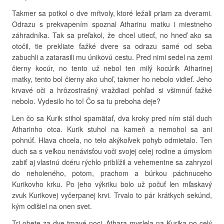
Takmer sa potkol o dve mŕtvoly, ktoré ležali priam za dverami.
Odrazu s prekvapením spoznal Atharinu matku i miestneho
záhradníka. Tak sa preľakol, že chcel utiecť, no hneď ako sa
otočil, tie prekliate ťažké dvere sa odrazu samé od seba
zabuchli a zatarasili mu únikovú cestu. Pred nimi sedel na zemi
čierny kocúr, no tento už nebol ten milý kocúrik Atharinej
matky, tento bol čierny ako uhoľ, takmer ho nebolo vidieť. Jeho
krvavé oči a hrôzostrašný vraždiaci pohľad si všimnúť ťažké
nebolo. Vydesilo ho to! Čo sa tu preboha deje?
Len čo sa Kurik stihol spamätať, dva kroky pred ním stál duch
Atharinho otca. Kurik stuhol na kameň a nemohol sa ani
pohnúť. Hlava chcela, no telo akýkoľvek pohyb odmietalo. Ten
duch sa s veľkou nenávisťou voči svojej celej rodine a úmyslom
zabiť aj vlastnú dcéru rýchlo priblížil a vehementne sa zahryzol
do neholeného, potom, prachom a búrkou páchnuceho
Kurikovho krku. Po jeho výkriku bolo už počuť len mľaskavý
zvuk Kurikovej vyčerpanej krvi. Trvalo to pár krátkych sekúnd,
kým odišiel na onen svet.
Tri obete za dve tmavé noci. Athara myslela na Kurika po celý