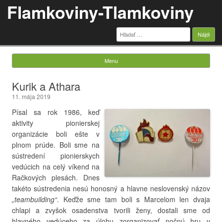
Flamkoviny-Tlamkoviny
Hľadať:
Menu
Skip to content
Kurik a Athara
11. mája 2019
Písal sa rok 1986, keď
aktivity pionierskej
organizácie boli ešte v
plnom prúde. Boli sme na
sústredení pionierskych
vedúcich na celý víkend na
Račkových plesách. Dnes
takéto sústredenia nesú honosný a hlavne neslovenský názov
„teambuilding“
. Keďže sme tam boli s Marcelom len dvaja
chlapi a zvyšok osadenstva tvorili ženy, dostali sme od
hlavného vedúceho za úlohu zorganizovať nočnú hru v