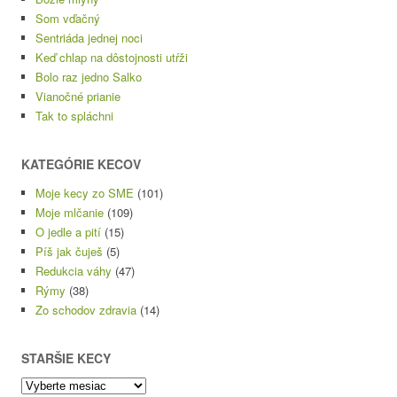
Som vďačný
Sentriáda jednej noci
Keď chlap na dôstojnosti utŕži
Bolo raz jedno Salko
Vianočné prianie
Tak to spláchni
KATEGÓRIE KECOV
Moje kecy zo SME
(101)
Moje mlčanie
(109)
O jedle a pití
(15)
Píš jak čuješ
(5)
Redukcia váhy
(47)
Rýmy
(38)
Zo schodov zdravia
(14)
STARŠIE KECY
Staršie
kecy