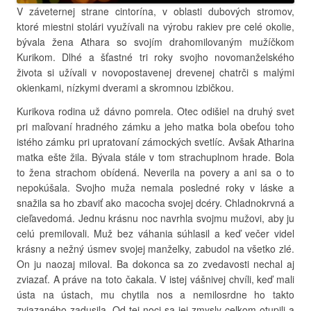
V záveternej strane cintorína, v oblasti dubových stromov,
ktoré miestni stolári využívali na výrobu rakiev pre celé okolie,
bývala žena Athara so svojím drahomilovaným mužíčkom
Kurikom. Dlhé a šťastné tri roky svojho novomanželského
života si užívali v novopostavenej drevenej chatrči s malými
okienkami, nízkymi dverami a skromnou izbičkou.
Kurikova rodina už dávno pomrela. Otec odišiel na druhý svet
pri maľovaní hradného zámku a jeho matka bola obeťou toho
istého zámku pri upratovaní zámockých svetlíc. Avšak Atharina
matka ešte žila. Bývala stále v tom strachuplnom hrade. Bola
to žena strachom obídená. Neverila na povery a ani sa o to
nepokúšala. Svojho muža nemala posledné roky v láske a
snažila sa ho zbaviť ako macocha svojej dcéry. Chladnokrvná a
cieľavedomá. Jednu krásnu noc navrhla svojmu mužovi, aby ju
celú premilovali. Muž bez váhania súhlasil a keď večer videl
krásny a nežný úsmev svojej manželky, zabudol na všetko zlé.
On ju naozaj miloval. Ba dokonca sa zo zvedavosti nechal aj
zviazať. A práve na toto čakala. V istej vášnivej chvíli, keď mali
ústa na ústach, mu chytila nos a nemilosrdne ho takto
zviazaného zadusila. Od tej noci sa jej zmysly celkom otupili a