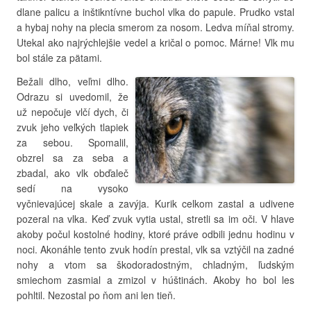
dlane palicu a inštikntívne buchol vlka do papule. Prudko vstal
a hybaj nohy na plecia smerom za nosom. Ledva míňal stromy.
Utekal ako najrýchlejšie vedel a kričal o pomoc. Márne! Vlk mu
bol stále za pätami.
Bežali dlho, veľmi dlho.
Odrazu si uvedomil, že
už nepočuje vlčí dych, či
zvuk jeho veľkých tlapiek
za sebou. Spomalil,
obzrel sa za seba a
zbadal, ako vlk obďaleč
sedí na vysoko
vyčnievajúcej skale a zavýja. Kurik celkom zastal a udivene
pozeral na vlka. Keď zvuk vytia ustal, stretli sa im oči. V hlave
akoby počul kostolné hodiny, ktoré práve odbili jednu hodinu v
noci. Akonáhle tento zvuk hodín prestal, vlk sa vztýčil na zadné
nohy a vtom sa škodoradostným, chladným, ľudským
smiechom zasmial a zmizol v húštinách. Akoby ho bol les
pohltil. Nezostal po ňom ani len tieň.