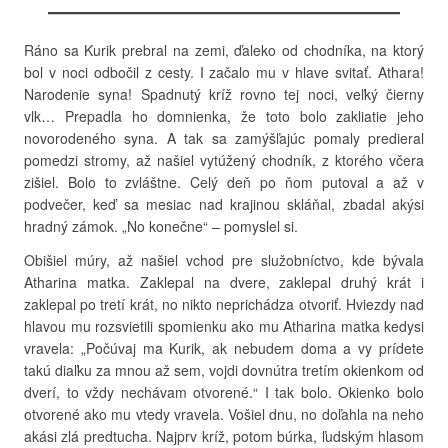
Ráno sa Kurik prebral na zemi, ďaleko od chodníka, na ktorý
bol v noci odbočil z cesty. I začalo mu v hlave svitať. Athara!
Narodenie syna! Spadnutý kríž rovno tej noci, veľký čierny
vlk… Prepadla ho domnienka, že toto bolo zakliatie jeho
novorodeného syna. A tak sa zamýšľajúc pomaly predieral
pomedzi stromy, až našiel vytúžený chodník, z ktorého včera
zišiel. Bolo to zvláštne. Celý deň po ňom putoval a až v
podvečer, keď sa mesiac nad krajinou skláňal, zbadal akýsi
hradný zámok. „No konečne“ – pomyslel si.
Obišiel múry, až našiel vchod pre služobníctvo, kde bývala
Atharina matka. Zaklepal na dvere, zaklepal druhý krát i
zaklepal po tretí krát, no nikto neprichádza otvoriť. Hviezdy nad
hlavou mu rozsvietili spomienku ako mu Atharina matka kedysi
vravela: „Počúvaj ma Kurik, ak nebudem doma a vy prídete
takú diaľku za mnou až sem, vojdi dovnútra tretím okienkom od
dverí, to vždy nechávam otvorené.“ I tak bolo. Okienko bolo
otvorené ako mu vtedy vravela. Vošiel dnu, no doľahla na neho
akási zlá predtucha. Najprv kríž, potom búrka, ľudským hlasom