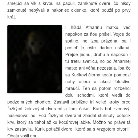
smejúci sa vlk s krvou na papuli, zamknuté dvere, čo nikdy
zamknuté nebývali a nakoniec okienko, ktoré použil po prvý
krát.
I hľadá Atharinu matku, veď
napokon za ňou prišiel. Vojde do
spálne, no izba prázdna, ba i
posteľ je ešte riadne ustlaná.
Prejde jednu, druhú a napokon i
tú tretiu svetlicu, no po Atharinej
matke ani vôňa nezostala. Iba čo
sa Kurikovi čierny kocúr pomedzi
nohy otiera a akosi ľútostivo
mraučí. Ten sa potom rozbehol
dolu schodmi, ktoré viedli do
podzemných chodieb. Zastavil približne tri veľké kroky pred
ťažkými železnými dverami a tam čakal. Kurik bol zvedavý,
následoval ho. Pod ťažkými dverami zbadal stuhnutý potôčik
krvi, ktorý sa tiahol až ku kocúrovej labke. Možno ho práve tá
krv zastavila. Kurik potlačil dvere, ktoré sa s vrzgotom otvorili.
Obaja vošli dnu.