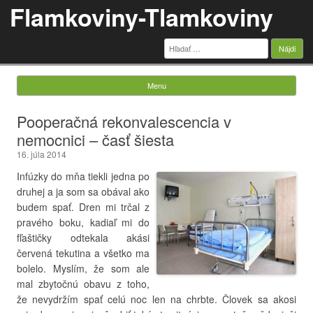
Flamkoviny-Tlamkoviny
Hľadať:
Menu
Skip to content
Pooperačná rekonvalescencia v
nemocnici – časť šiesta
16. júla 2014
Infúzky do mňa tiekli jedna po
druhej a ja som sa obával ako
budem spať. Dren mi trčal z
pravého boku, kadiaľ mi do
fľaštičky odtekala akási
červená tekutina a všetko ma
bolelo. Myslím, že som ale
mal zbytočnú obavu z toho,
že nevydržím spať celú noc len na chrbte. Človek sa akosi