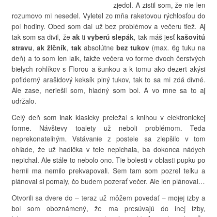
zjedol. A zistil som, že nie len
rozumovo mi nesedel. Vyletel zo mňa raketovou rýchlosťou do
pol hodiny. Obed som dal už bez problémov a večeru tiež. Aj
tak som sa divil, že
ak
ti
vyberú slepák
, tak máš jesť
kašovitú
stravu
,
ak žlčník
,
tak
absolútne
bez
tukov
(max. 6g tuku na
deň) a to som len laik, takže večera vo forme dvoch čerstvých
bielych rohlíkov s Florou a šunkou a k tomu ako dezert akýsi
pofiderný arašidový keksík plný tukov, tak to sa mi zdá divné.
Ale zase, neriešil som, hladný som bol. A vo mne sa to aj
udržalo.
Celý deň som inak klasicky preležal s knihou v elektronickej
forme. Návštevy toalety už neboli problémom. Teda
neprekonateľným. Vstávanie z postele sa zlepšilo v tom
ohľade, že už hadička v tele nepichala, ba dokonca nádych
nepichal. Ale stále to nebolo ono. Tie bolesti v oblasti pupku po
hernii ma nemilo prekvapovali. Sem tam som pozrel telku a
plánoval si pomaly, čo budem pozerať večer. Ale len plánoval…
Otvorili sa dvere do – teraz už môžem povedať – mojej izby a
bol som oboznámený, že ma presúvajú do inej izby,