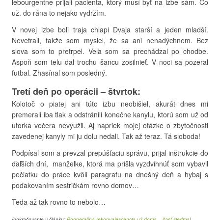
lebourgentne prijali pacienta, ktorý musí byť na izbe sám. Čo
už. do rána to nejako vydržím.
V novej izbe boli traja chlapi Dvaja starší a jeden mladší.
Nevetrali, takže som myslel, že sa ani nenadýchnem. Bez
slova som to pretrpel. Veľa som sa prechádzal po chodbe.
Aspoň som telu dal trochu šancu zosilnieť. V noci sa pozeral
futbal. Zhasínal som posledný.
Tretí deň po operácii
– štvrtok
:
Kolotoč o piatej ani túto izbu neobišiel, akurát dnes mi
premerali iba tlak a odstránili konečne kanylu, ktorú som už od
utorka večera nevyužil. Aj napriek mojej otázke o zbytočnosti
zavedenej kanyly mi ju dolu nedali. Tak až teraz. Tá sloboda!
Podpísal som a prevzal prepúšťaciu správu, prijal inštrukcie do
ďaľších dní, manželke, ktorá ma prišla vyzdvihnúť som vybavil
pečiatku do práce kvôli paragrafu na dnešný deň a hybaj s
poďakovaním sestričkám rovno domov…
Teda až tak rovno to nebolo…
(pokračovanie v článku:
Pooperačná rekonvalescencia už doma – časť siedma
)