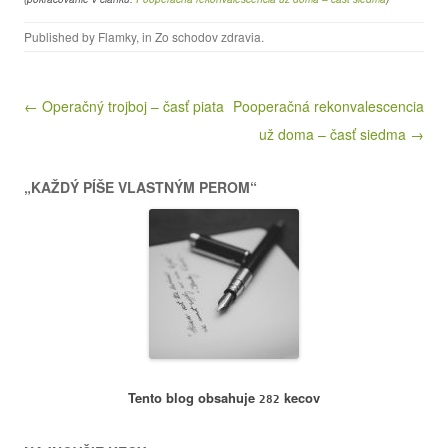
Published by
Flamky
, in
Zo schodov zdravia
.
Post navigation
← Operačný trojboj – časť piata
Pooperačná rekonvalescencia
už doma – časť siedma →
„KAŽDÝ PÍŠE VLASTNÝM PEROM“
Tento blog obsahuje
kecov
282