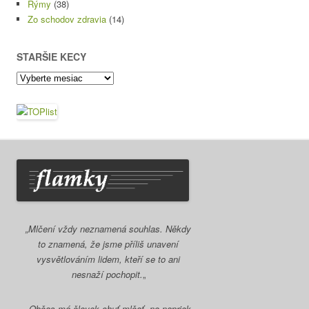
Rýmy
(38)
Zo schodov zdravia
(14)
STARŠIE KECY
Staršie
kecy
„Mlčení vždy neznamená souhlas. Někdy
to znamená, že jsme příliš unavení
vysvětlováním lidem, kteří se to ani
nesnaží pochopit.
„
„Občas má človek chuť mlčať, no napriek