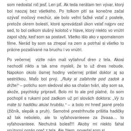
som nedostal nič jesť. Len piť. Ak teda nerátam ten vývar, ktorý
bol naozaj bez všetkého. Po toľkom pití sa konečne začal
ozývať močový mechúr, ale bolo veľmi ťažké vstať z postele,
pretože okrem bolestí, ktoré sprevádzali úkon vstať najprv cez
sed, to bol celkom slušný kolotoč v hlave, ktorý niekto vo vnútri
zapol vždy, keď som sa postavil. Všetko išlo ako v spomalenom
filme. Nerád by som sa ztrepal na zem a potrhal si všetko to
prácne pozašívané na bruchu i vo vnútri.
Po večernej vizite nám mali vytiahnuť dren z tela. Akosi
nechodil nikto a tak sme mysleli, že to už dnes nebude.
Napokon okolo ôsmej hodiny večernej prišiel doktor aj so
sestričkou. Maťo bol prvý.
„Ruky si zaľahnite pod zadok a
držte!“
– potichu som sledoval ako sa chalan tvári, aby som sa,
akože, psychicky pripravil. Bolo mi to ale prd platné, čo som
pochopil s rukami pod zadkom už pri slovách doktora:
„Vy tu
máte tú hadičku akúsi hrubšiu.“
– a bolo mi hneď jasné prečo
(žlčník, slepák a pruh). Samotné prestrihnutie prišitia hadičky
až tak nebolelo, ale to vyťahovanieeee za živaaa… to
vyťahovanieee. Nechutná bolesť!!! Akoby mi niekto ťahal
vnútorný orgán preč z tela. Ale žijem, povedal som si.