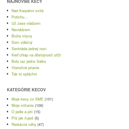
NAJNOVŠIE KECY
Nad Karpatmi svitá
Potichu…
Už zase vládzem
Nevládzem
Božie mlyny
Som vďačný
Sentriáda jednej noci
Keď chlap na dôstojnosti utŕži
Bolo raz jedno Salko
Vianočné prianie
Tak to spláchni
KATEGÓRIE KECOV
Moje kecy zo SME
(101)
Moje mlčanie
(109)
O jedle a pití
(15)
Píš jak čuješ
(5)
Redukcia váhy
(47)