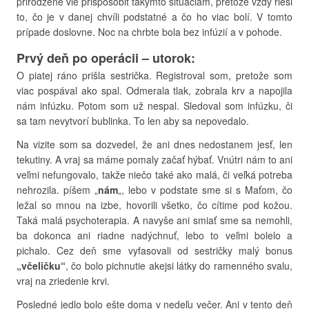
prirodzene vie prispôsobiť takýmto situáciam, pretože vždy rieši
to, čo je v danej chvíli podstatné a čo ho viac bolí. V tomto
prípade doslovne. Noc na chrbte bola bez infúzií a v pohode.
Prvý deň po operácii
– utorok
:
O piatej ráno prišla sestrička. Registroval som, pretože som
viac pospával ako spal. Odmerala tlak, zobrala krv a napojila
nám infúzku. Potom som už nespal. Sledoval som infúzku, či
sa tam nevytvorí bublinka. To len aby sa nepovedalo.
Na vizite som sa dozvedel, že ani dnes nedostanem jesť, len
tekutiny. A vraj sa máme pomaly začať hýbať. Vnútri nám to ani
veľmi nefungovalo, takže niečo také ako malá, či veľká potreba
nehrozila. píšem „
nám
„, lebo v podstate sme si s Maťom, čo
ležal so mnou na izbe, hovorili všetko, čo cítime pod kožou.
Taká malá psychoterapia. A navyše ani smiať sme sa nemohli,
ba dokonca ani riadne nadýchnuť, lebo to veľmi bolelo a
pichalo. Cez deň sme vyfasovali od sestričky malý bonus
„včeličku“
, čo bolo pichnutie akejsi látky do ramenného svalu,
vraj na zriedenie krvi.
Posledné jedlo bolo ešte doma v nedeľu večer. Ani v tento deň