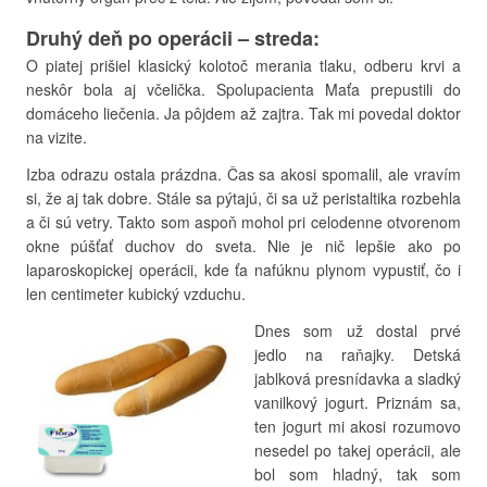
Druhý deň po operácii
– streda
:
O piatej prišiel klasický kolotoč merania tlaku, odberu krvi a
neskôr bola aj včelička. Spolupacienta Maťa prepustili do
domáceho liečenia. Ja pôjdem až zajtra. Tak mi povedal doktor
na vizite.
Izba odrazu ostala prázdna. Čas sa akosi spomalil, ale vravím
si, že aj tak dobre. Stále sa pýtajú, či sa už peristaltika rozbehla
a či sú vetry. Takto som aspoň mohol pri celodenne otvorenom
okne púšťať duchov do sveta. Nie je nič lepšie ako po
laparoskopickej operácii, kde ťa nafúknu plynom vypustiť, čo i
len centimeter kubický vzduchu.
Dnes som už dostal prvé
jedlo na raňajky. Detská
jablková presnídavka a sladký
vanilkový jogurt. Priznám sa,
ten jogurt mi akosi rozumovo
nesedel po takej operácii, ale
bol som hladný, tak som