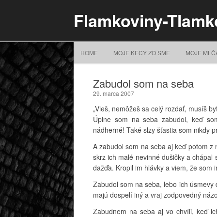
Flamkoviny-Tlamk
HOME
MOJE KECY ZO SME
MOJE MLČ
Zabudol som na seba
29. marca 2007
„Vieš, nemôžeš sa celý rozdať, musíš b
Úplne som na seba zabudol, keď som p
nádherné! Také slzy šťastia som nikdy pr
A zabudol som na seba aj keď potom z n
skrz ich malé nevinné dušičky a chápal 
dažďa. Kropil im hlávky a viem, že som 
Zabudol som na seba, lebo ich úsmevy d
majú dospelí iný a vraj zodpovedný názo
Zabudnem na seba aj vo chvíli, keď ich