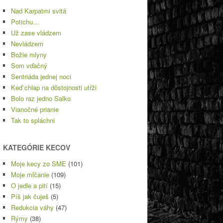
Nad Karpatmi svitá
Potichu…
Už zase vládzem
Nevládzem
Božie mlyny
Som vďačný
Sentriáda jednej noci
Keď chlap na dôstojnosti utŕži
Bolo raz jedno Salko
Vianočné prianie
Tak to spláchni
KATEGÓRIE KECOV
Moje kecy zo SME
(101)
Moje mlčanie
(109)
O jedle a pití
(15)
Píš jak čuješ
(5)
Redukcia váhy
(47)
Rýmy
(38)