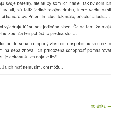
ú svoje baterky, ale ak by som ich našiel, tak by som ich
 uvítali, sú totiž jediné svojho druhu, ktoré vedia nabiť
 či kamarátov. Pritom im stačí tak málo, priestor a láska…
i vyjadrujú túžbu bez jediného slova. Čo na tom, že majú
lnú izbu. Za ten pohľad to predsa stojí…
olesťou do seba a utápaný vlastnou dospelosťou sa snažím
em na seba znova. Ich prirodzená schopnosť pomasírovať
u je dokonalá. Ich objatie lieči…
m. Ja ich mať nemusím, oni môžu…
Indiánka →