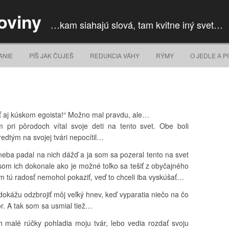
oviny
…kam siahajú slová, tam kvitne iný svet…
Skip to content
ANIE
PÍŠ JAK ČUJEŠ
REDUKCIA VÁHY
RÝMY
O JEDLE A PI
yť aj kúskom egoista!“ Možno mal pravdu, ale…
ri pôrodoch vítal svoje deti na tento svet. Obe boli
edtým na svojej tvári nepocítil…
eba padal na nich dážď a ja som sa pozeral tento na svet
som ich dokonale ako je možné toľko sa tešiť z obyčajného
im tú radosť nemohol pokaziť, veď to chceli iba vyskúšať…
okážu odzbrojiť môj veľký hnev, keď vyparatia niečo na čo
r. A tak som sa usmial tiež…
 malé rúčky pohladia moju tvár, lebo vedia rozdať svoju