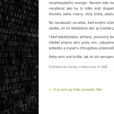
nevyčerpateľnú energiu. Neviem kde maj
nevyberal ako by to toľko krát dospelí
človeka, seba, mamu, otca, brata, sestru
No nezabudni na seba, keď svojimi očam
všetko, čo im dokážeme dať, aj hračiek p
I keď sebaľútosťou strhaný, ponorený b
hľadieť priamo skrz prsty von, zabudn
srdiečko a myseľ s chirugickou presnosťo
Keby som mal krídla, tak im ich venuje
Published by
Flamky
, in
Moje kecy zo SME
.
Post navigation
← A ja som jej hrdo povedal „Nie“