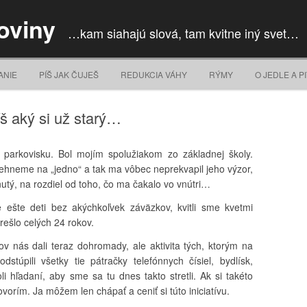
oviny
…kam siahajú slová, tam kvitne iný svet…
Skip to content
ANIE
PÍŠ JAK ČUJEŠ
REDUKCIA VÁHY
RÝMY
O JEDLE A PI
š aký si už starý…
parkovisku. Bol mojím spolužiakom zo základnej školy.
behneme na „jedno“ a tak ma vôbec neprekvapil jeho výzor,
nutý, na rozdiel od toho, čo ma čakalo vo vnútri…
e ešte deti bez akýchkoľvek záväzkov, kvitli sme kvetmi
rešlo celých 24 rokov.
kov nás dali teraz dohromady, ale aktivita tých, ktorým na
dstúpili všetky tie pátračky telefónnych čísiel, bydlísk,
 hľadaní, aby sme sa tu dnes takto stretli. Ak si takéto
vorím. Ja môžem len chápať a ceniť si túto iniciatívu.