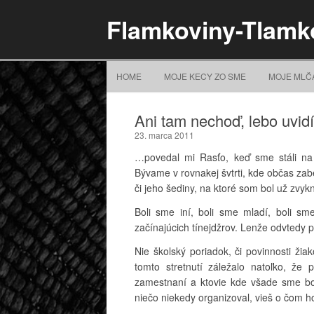
Flamkoviny-Tlamk
HOME
MOJE KECY ZO SME
MOJE MLČ
Ani tam nechoď, lebo uvidí
23. marca 2011
…povedal mi Rasťo, keď sme stáli na 
Bývame v rovnakej švtrti, kde občas za
či jeho šediny, na ktoré som bol už zvyk
Boli sme iní, boli sme mladí, boli sm
začínajúcich tínejdžrov. Lenže odvtedy p
Nie školský poriadok, či povinnosti žia
tomto stretnutí záležalo natoľko, že po
zamestnaní a ktovie kde všade sme boli
niečo niekedy organizoval, vieš o čom ho