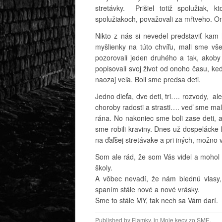
stretávky. Prišiel totiž spolužiak, k
spolužiakoch, považovali za mŕtveho. On
Nikto z nás si nevedel predstaviť kam
myšlienky na túto chvíľu, mali sme vš
pozorovali jeden druhého a tak, akoby
popisovali svoj život od onoho času, k
naozaj veľa. Boli sme predsa deti.
Jedno dieťa, dve deti, tri…. rozvody, al
choroby radosti a strasti…. veď sme mal
rána. No nakoniec sme boli zase deti, 
sme robili kraviny. Dnes už dospelácke
na ďaľšej stretávake a pri iných, možno
Som ale rád, že som Vás videl a mohol sa
školy.
A vôbec nevadí, že nám blednú vlasy, 
spaním stále nové a nové vrásky.
Sme to stále MY, tak nech sa Vám darí.
Published by
Flamky
, in
Moje kecy zo SME
.