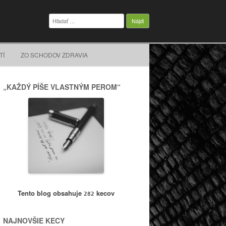
Hľadať:
TÍ
ZO SCHODOV ZDRAVIA
„KAŽDÝ PÍŠE VLASTNÝM PEROM“
Tento blog obsahuje
kecov
282
NAJNOVŠIE KECY