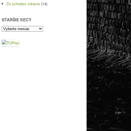
Zo schodov zdravia
(14)
STARŠIE KECY
Staršie
kecy