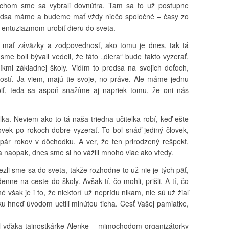
ychom sme sa vybrali dovnútra. Tam sa to už postupne
 predsa máme a budeme mať vždy niečo spoločné – časy zo
m entuziazmom urobiť dieru do sveta.
á mať záväzky a zodpovednosť, ako tomu je dnes, tak tá
me boli bývali vedeli, že táto „diera“ bude takto vyzerať,
íkmi základnej školy. Vidím to predsa na svojich deťoch,
ostí. Ja viem, majú tie svoje, no práve. Ale máme jednu
iť, teda sa aspoň snažíme aj napriek tomu, že oni nás
eľka. Neviem ako to tá naša triedna učiteľka robí, keď ešte
vek po rokoch dobre vyzerať. To bol snáď jediný človek,
e pár rokov v dôchodku. A ver, že ten prirodzený rešpekt,
a naopak, dnes sme si ho vážili mnoho viac ako vtedy.
iezli sme sa do sveta, takže rozhodne to už nie je tých päť,
enne na ceste do školy. Avšak tí, čo mohli, prišli. A tí, čo
 však je i to, že niektorí už neprídu nikam, nie sú už žiaľ
u hneď úvodom uctili minútou ticha. Česť Vašej pamiatke,
l vďaka tajnostkárke Alenke – mimochodom organizátorky