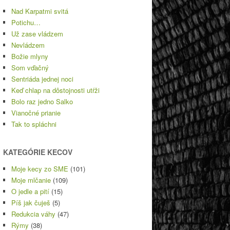
Nad Karpatmi svitá
Potichu…
Už zase vládzem
Nevládzem
Božie mlyny
Som vďačný
Sentriáda jednej noci
Keď chlap na dôstojnosti utŕži
Bolo raz jedno Salko
Vianočné prianie
Tak to spláchni
KATEGÓRIE KECOV
Moje kecy zo SME
(101)
Moje mlčanie
(109)
O jedle a pití
(15)
Píš jak čuješ
(5)
Redukcia váhy
(47)
Rýmy
(38)