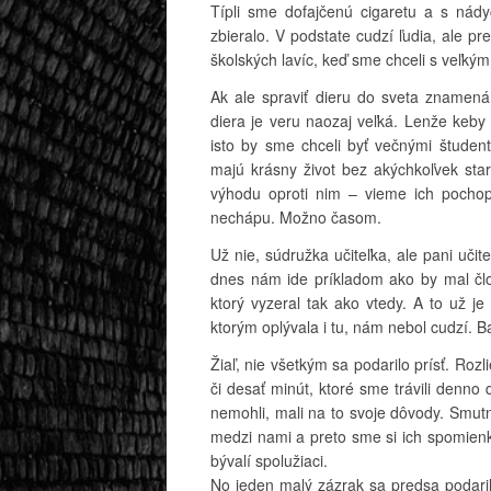
Típli sme dofajčenú cigaretu a s nád
zbieralo. V podstate cudzí ľudia, ale
školských lavíc, keď sme chceli s veľký
Ak ale spraviť dieru do sveta znamen
diera je veru naozaj veľká. Lenže keby s
isto by sme chceli byť večnými študent
majú krásny život bez akýchkoľvek star
výhodu oproti nim – vieme ich pochop
nechápu. Možno časom.
Už nie, súdružka učiteľka, ale pani učit
dnes nám ide príkladom ako by mal člo
ktorý vyzeral tak ako vtedy. A to už j
ktorým oplývala i tu, nám nebol cudzí. B
Žiaľ, nie všetkým sa podarilo prísť. Rozl
či desať minút, ktoré sme trávili denno d
nemohli, mali na to svoje dôvody. Smutné
medzi nami a preto sme si ich spomienk
bývalí spolužiaci.
No jeden malý zázrak sa predsa podari