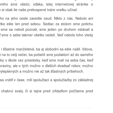
torého sme všetci, vďaka, istej internetovej stránke o
 si však tie naše prekvapené tváre vcelku užíval.
 ho na jeho ceste zavedie osud. Nikto z nás. Nebolo ani
etko ešte len pred sebou. Sediac za stolom sme potichu
 sme sa neboli poznali, sme jeden po druhom vstávali a
eď sme o sebe takmer všetko vedeli. Veď nebolo toho vtedy
e i šťastné manželstvá, ba aj slobodní sa ešte našli. Vdova,
i na to celý večer, ba potiahli sme podaktorí až do samého
ako v škole cez prestávky, keď sme mali na seba čas, keď
 kraviny, ale o tých možno o ďalších dvadsať rokov, možno
 vylepšených a možno nie až tak šťastných príbehoch.
 vrátiť v čase, milí spolužiaci a spolužiačky zo základnej
chabnú svaly, či si tajne pred zrkladlom počítame pred