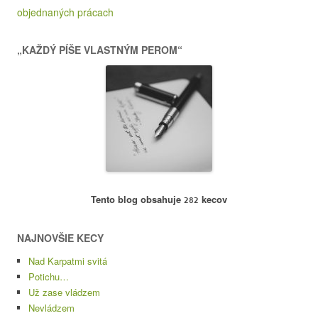
objednaných prácach
„KAŽDÝ PÍŠE VLASTNÝM PEROM“
Tento blog obsahuje
kecov
282
NAJNOVŠIE KECY
Nad Karpatmi svitá
Potichu…
Už zase vládzem
Nevládzem