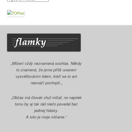
kecy
„Mlčení vždy neznamená souhlas. Někdy
to znamená, že jsme příliš unavení
vysvětlováním lidem, kteří se to ani
nesnaží pochopit.
„
„Občas má človek chuť mlčať, no napriek
tomu by aj tak rád niečo povedal bez
jedinej hlásky.
A toto je moje mlčanie.“