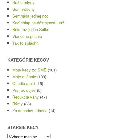
Božie mlyny
Som vďačný
Sentriáda jednej noci
Keď chlap na dôstojnosti utŕži
Bolo raz jedno Salko
Vianočné prianie
Tak to spláchni
KATEGÓRIE KECOV
Moje kecy zo SME
(101)
Moje mlčanie
(109)
O jedle a pití
(15)
Píš jak čuješ
(5)
Redukcia váhy
(47)
Rýmy
(38)
Zo schodov zdravia
(14)
STARŠIE KECY
Staršie