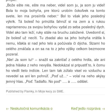
„Bože ešte nie, ešte ma neber, videl som ju, ja som ju videl!
Bola to moja bohyňa, pre ktorú urobím čokoľvek na tomto
svete, len ma prosímťa neber.“ Bol to však jeho posledný
výkrik. Tá bolesť ho prinútila ľahnúť si na zem a s rukou
napriamenou za svojou bohyňou vydal zo seba posledný dych.
Videl ako tam leží, ruky stále na bruchu založené. Uvedomil si,
že bolesť už necíti. Tu zbadal ako sa jeho bohyňa vrátila k
nemu, kľakla si nad jeho telo a počúvala či dýcha. Slzami ho
celého zmáčala a on sa na to z jeho výšky celkom bezmocne
pozeral.
„Nie! Ja som tu!“ – snažil sa zakričať z celého hrdla, ale ani
jedna hláska z neho nevyšla. Nedokázal si pripustiť to, k čomu
ho viedli tieto indície. Len tam tak zúfalo visel vo vzduchu a
nevedel sa ani len pohnúť. „Poď už…“ – volal na neho akýsy
jemný hlas. „Poď. Tadiaľto. No poď“ …. a ….. odišiel.
Published by
Flamky
, in
Moje kecy zo SME
.
Post navigation
← Neskutočná komunikácia o
Keď jedlo rozpráva →