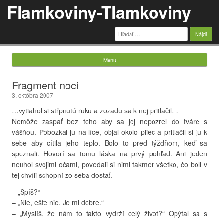
Flamkoviny-Tlamkoviny
Hľadať:
Menu
Skip to content
Fragment noci
3. októbra 2007
…vytiahol si stŕpnutú ruku a zozadu sa k nej pritlačil…
Nemôže zaspať bez toho aby sa jej nepozrel do tváre s
vášňou. Pobozkal ju na líce, objal okolo pliec a pritlačil si ju k
sebe aby cítila jeho teplo. Bolo to pred týždňom, keď sa
spoznali. Hovorí sa tomu láska na prvý pohľad. Ani jeden
neuhol svojimi očami, povedali si nimi takmer všetko, čo boli v
tej chvíli schopní zo seba dostať.
– „Spíš?“
– „Nie, ešte nie. Je mi dobre.“
– „Myslíš, že nám to takto vydrží celý život?“ Opýtal sa s