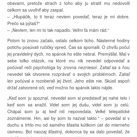
obavami, pretože strach z toho aby ju stratil mu nedovolil
celkom sa uvoľniť aby zaspal.
– „Hlupáčik, to ti teraz neviem povedať, teraz je mi dobre.
Prečo sa pýtaš?“
– „Neviem, len mi to tak napadlo. Veľmi ťa mám rád.“
Potom to znovu začalo, ostalo celkom ticho. Nástenné hodiny
potichu posúvali ručičky vpred. Čas sa spomalil. O chvíľu počul
jej pravidelný dych, no spánok ho ešte nebral. Premýšľal. Mal v
sebe toľko otázok, na ktoré mu nik nevedel odpovedať a
počúvať reči psychológa by zrovna nezniesol. Zatiaľ sa s ňou
nevedel tak otvorene rozprávať o svojich problémoch. Zatiaľ
len počúval a rozoberali jej život. Jeho ešte nie. Skúsil aspoň
držať zatvorené oči, veď možno ho spánok takto nájde.
„Keď som ju spoznal, nevedel som si predstaviť jej nahé telo i
keď som sa snažil. Videl som jej dušu, videl som ju celú.
Chápal som ju aj keď nič nepovedala. Veľké telepatické
zoznámenie. Hm, asi by som to nazval takto.“ – povedal si v
duchu a trhlo mu od samého šťastia kútikom úst do mierneho
úsmevu. Bol naozaj šťastný, dokonca by sa dalo povedať, že