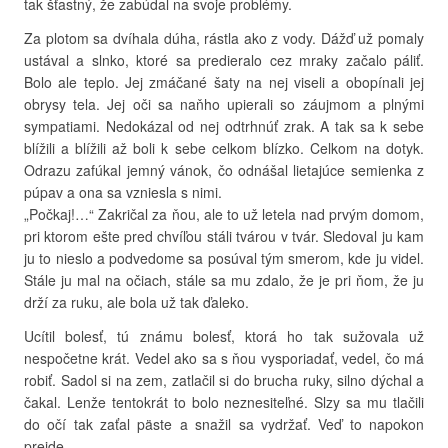
tak šťastný, že zabúdal na svoje problémy.
Za plotom sa dvíhala dúha, rástla ako z vody. Dážď už pomaly
ustával a slnko, ktoré sa predieralo cez mraky začalo páliť.
Bolo ale teplo. Jej zmáčané šaty na nej viseli a obopínali jej
obrysy tela. Jej oči sa naňho upierali so záujmom a plnými
sympatiami. Nedokázal od nej odtrhnúť zrak. A tak sa k sebe
blížili a blížili až boli k sebe celkom blízko. Celkom na dotyk.
Odrazu zafúkal jemný vánok, čo odnášal lietajúce semienka z
púpav a ona sa vzniesla s nimi.
„Počkaj!…“ Zakričal za ňou, ale to už letela nad prvým domom,
pri ktorom ešte pred chvíľou stáli tvárou v tvár. Sledoval ju kam
ju to nieslo a podvedome sa posúval tým smerom, kde ju videl.
Stále ju mal na očiach, stále sa mu zdalo, že je pri ňom, že ju
drží za ruku, ale bola už tak ďaleko.
Ucítil bolesť, tú známu bolesť, ktorá ho tak sužovala už
nespočetne krát. Vedel ako sa s ňou vysporiadať, vedel, čo má
robiť. Sadol si na zem, zatlačil si do brucha ruky, silno dýchal a
čakal. Lenže tentokrát to bolo neznesiteľné. Slzy sa mu tlačili
do očí tak zaťal päste a snažil sa vydržať. Veď to napokon
prejde.