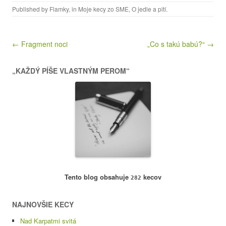
Published by
Flamky
, in
Moje kecy zo SME
,
O jedle a pití
.
Post navigation
← Fragment noci
„Co s takú babú?“ →
„KAŽDÝ PÍŠE VLASTNÝM PEROM“
Tento blog obsahuje
kecov
282
NAJNOVŠIE KECY
Nad Karpatmi svitá