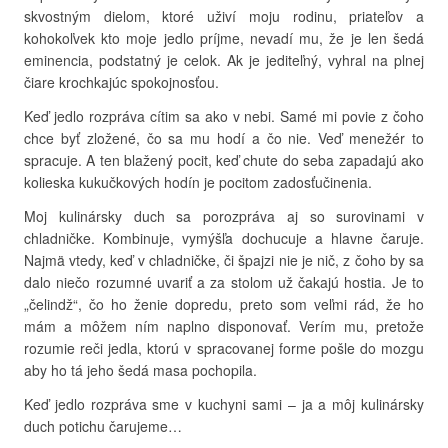
skvostným dielom, ktoré uživí moju rodinu, priateľov a
kohokoľvek kto moje jedlo príjme, nevadí mu, že je len šedá
eminencia, podstatný je celok. Ak je jediteľný, vyhral na plnej
čiare krochkajúc spokojnosťou.
Keď jedlo rozpráva cítim sa ako v nebi. Samé mi povie z čoho
chce byť zložené, čo sa mu hodí a čo nie. Veď menežér to
spracuje. A ten blažený pocit, keď chute do seba zapadajú ako
kolieska kukučkových hodín je pocitom zadosťučinenia.
Moj kulinársky duch sa porozpráva aj so surovinami v
chladničke. Kombinuje, vymýšľa dochucuje a hlavne čaruje.
Najmä vtedy, keď v chladničke, či špajzi nie je nič, z čoho by sa
dalo niečo rozumné uvariť a za stolom už čakajú hostia. Je to
„čelindž“, čo ho ženie dopredu, preto som veľmi rád, že ho
mám a môžem ním naplno disponovať. Verím mu, pretože
rozumie reči jedla, ktorú v spracovanej forme pošle do mozgu
aby ho tá jeho šedá masa pochopila.
Keď jedlo rozpráva sme v kuchyni sami – ja a môj kulinársky
duch potichu čarujeme…