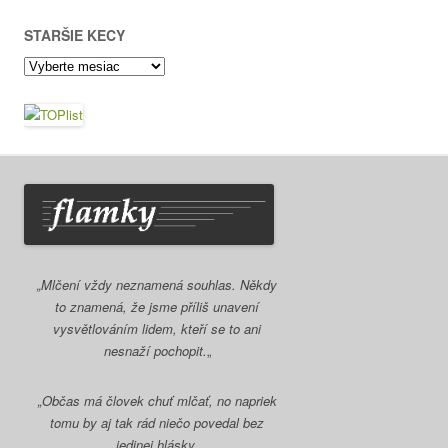
STARŠIE KECY
Staršie
kecy
„Mlčení vždy neznamená souhlas. Někdy
to znamená, že jsme příliš unavení
vysvětlováním lidem, kteří se to ani
nesnaží pochopit.
„
„Občas má človek chuť mlčať, no napriek
tomu by aj tak rád niečo povedal bez
jedinej hlásky.