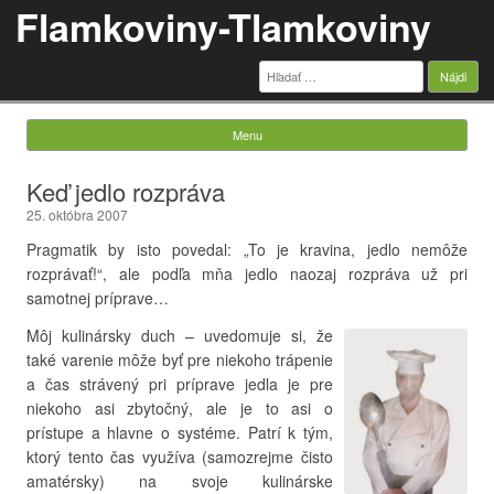
Flamkoviny-Tlamkoviny
Hľadať:
Menu
Skip to content
Keď jedlo rozpráva
25. októbra 2007
Pragmatik by isto povedal: „To je kravina, jedlo nemôže
rozprávať!“, ale podľa mňa jedlo naozaj rozpráva už pri
samotnej príprave…
Môj kulinársky duch – uvedomuje si, že
také varenie môže byť pre niekoho trápenie
a čas strávený pri príprave jedla je pre
niekoho asi zbytočný, ale je to asi o
prístupe a hlavne o systéme. Patrí k tým,
ktorý tento čas využíva (samozrejme čisto
amatérsky) na svoje kulinárske