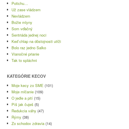
Potichu…
Už zase vládzem
Nevládzem
Božie mlyny
Som vďačný
Sentriáda jednej noci
Keď chlap na dôstojnosti utŕži
Bolo raz jedno Salko
Vianočné prianie
Tak to spláchni
KATEGÓRIE KECOV
Moje kecy zo SME
(101)
Moje mlčanie
(109)
O jedle a pití
(15)
Píš jak čuješ
(5)
Redukcia váhy
(47)
Rýmy
(38)
Zo schodov zdravia
(14)