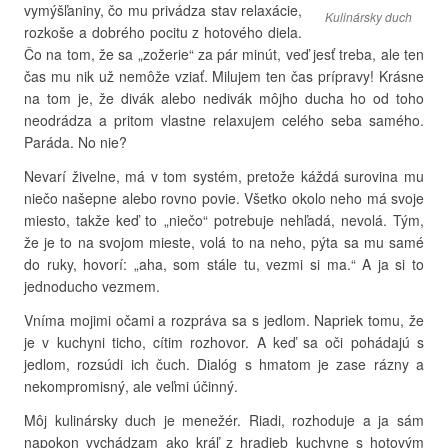
vymýšľaniny, čo mu privádza stav relaxácie,
Kulinársky duch
rozkoše a dobrého pocitu z hotového diela.
Čo na tom, že sa „zožerie“ za pár minút, veď jesť treba, ale ten
čas mu nik už nemôže vziať. Milujem ten čas prípravy! Krásne
na tom je, že divák alebo nedivák môjho ducha ho od toho
neodrádza a pritom vlastne relaxujem celého seba samého.
Paráda. No nie?
Nevarí živelne, má v tom systém, pretože káždá surovina mu
niečo našepne alebo rovno povie. Všetko okolo neho má svoje
miesto, takže keď to „niečo“ potrebuje nehľadá, nevolá. Tým,
že je to na svojom mieste, volá to na neho, pýta sa mu samé
do ruky, hovorí: „aha, som stále tu, vezmi si ma.“ A ja si to
jednoducho vezmem.
Vníma mojimi očami a rozpráva sa s jedlom. Napriek tomu, že
je v kuchyni ticho, cítim rozhovor. A keď sa oči pohádajú s
jedlom, rozsúdi ich čuch. Dialóg s hmatom je zase rázny a
nekompromisný, ale veľmi účinný.
Môj kulinársky duch je menežér. Riadi, rozhoduje a ja sám
napokon vychádzam ako kráľ z hradieb kuchyne s hotovým