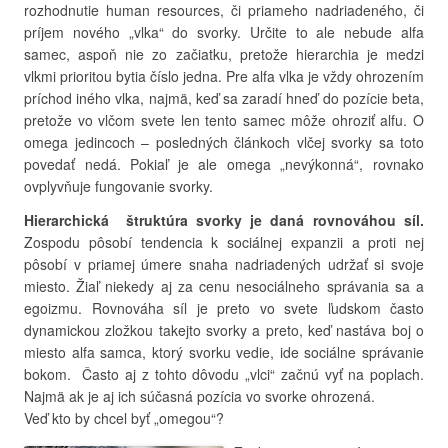
rozhodnutie human resources, či priameho nadriadeného, či
príjem nového „vlka“ do svorky. Určite to ale nebude alfa
samec, aspoň nie zo začiatku, pretože hierarchia je medzi
vlkmi prioritou bytia číslo jedna. Pre alfa vlka je vždy ohrozením
príchod iného vlka, najmä, keď sa zaradí hneď do pozície beta,
pretože vo vlčom svete len tento samec môže ohroziť alfu. O
omega jedincoch – posledných článkoch vlčej svorky sa toto
povedať nedá. Pokiaľ je ale omega „nevýkonná“, rovnako
ovplyvňuje fungovanie svorky.
Hierarchická štruktúra svorky je daná rovnováhou síl.
Zospodu pôsobí tendencia k sociálnej expanzii a proti nej
pôsobí v priamej úmere snaha nadriadených udržať si svoje
miesto. Žiaľ niekedy aj za cenu nesociálneho správania sa a
egoizmu. Rovnováha síl je preto vo svete ľudskom často
dynamickou zložkou takejto svorky a preto, keď nastáva boj o
miesto alfa samca, ktorý svorku vedie, ide sociálne správanie
bokom. Často aj z tohto dôvodu „vlci“ začnú vyť na poplach.
Najmä ak je aj ich súčasná pozícia vo svorke ohrozená.
Veď kto by chcel byť „omegou“?