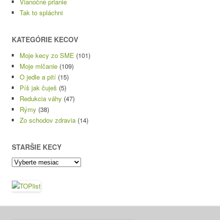
Vianočné prianie
Tak to spláchni
KATEGÓRIE KECOV
Moje kecy zo SME
(101)
Moje mlčanie
(109)
O jedle a pití
(15)
Píš jak čuješ
(5)
Redukcia váhy
(47)
Rýmy
(38)
Zo schodov zdravia
(14)
STARŠIE KECY
Staršie
kecy