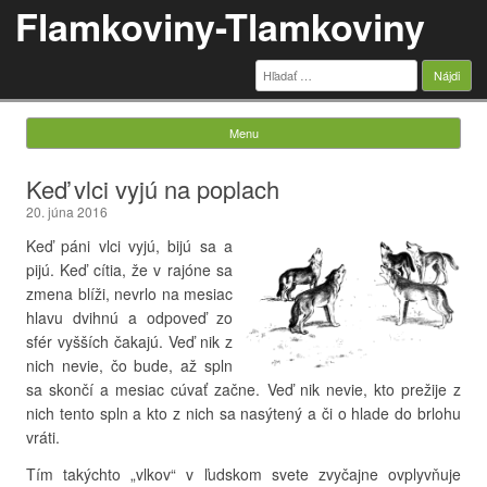
Flamkoviny-Tlamkoviny
Hľadať:
Menu
Skip to content
Keď vlci vyjú na poplach
20. júna 2016
Keď páni vlci vyjú, bijú sa a
pijú. Keď cítia, že v rajóne sa
zmena blíži, nevrlo na mesiac
hlavu dvihnú a odpoveď zo
sfér vyšších čakajú. Veď nik z
nich nevie, čo bude, až spln
sa skončí a mesiac cúvať začne. Veď nik nevie, kto prežije z
nich tento spln a kto z nich sa nasýtený a či o hlade do brlohu
vráti.
Tím takýchto „vlkov“ v ľudskom svete zvyčajne ovplyvňuje