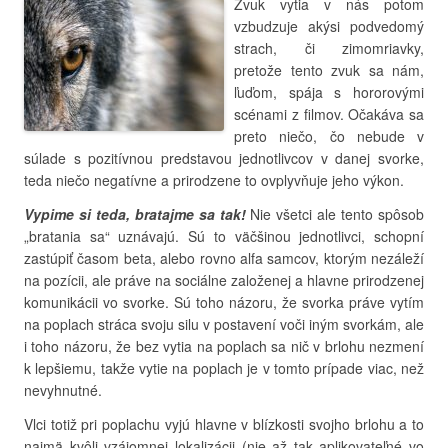
Zvuk vytia v nás potom
vzbudzuje akýsi podvedomý
strach, či zimomriavky,
pretože tento zvuk sa nám,
ľuďom, spája s hororovými
scénami z filmov. Očakáva sa
preto niečo, čo nebude v
súlade s pozitívnou predstavou jednotlivcov v danej svorke,
teda niečo negatívne a prirodzene to ovplyvňuje jeho výkon.
Vypime si teda, bratajme sa tak!
Nie všetci ale tento spôsob
„bratania sa“ uznávajú. Sú to väčšinou jednotlivci, schopní
zastúpiť časom beta, alebo rovno alfa samcov, ktorým nezáleží
na pozícii, ale práve na sociálne založenej a hlavne prirodzenej
komunikácii vo svorke. Sú toho názoru, že svorka práve vytím
na poplach stráca svoju silu v postavení voči iným svorkám, ale
i toho názoru, že bez vytia na poplach sa nič v brlohu nezmení
k lepšiemu, takže vytie na poplach je v tomto prípade viac, než
nevyhnutné.
Vlci totiž pri poplachu vyjú hlavne v blízkosti svojho brlohu a to
najmä kvôli vzájomnej lokalizácii (nie až tak aplikovateľné vo