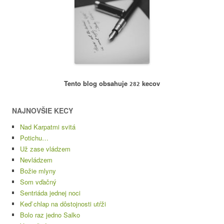
Tento blog obsahuje
kecov
282
NAJNOVŠIE KECY
Nad Karpatmi svitá
Potichu…
Už zase vládzem
Nevládzem
Božie mlyny
Som vďačný
Sentriáda jednej noci
Keď chlap na dôstojnosti utŕži
Bolo raz jedno Salko