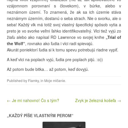
vzájomnom porovnaní s človekom), v búrke, alebo v
neznámom území. To znamená, že ak sa ich územie stáva
neznámym územím, dostanú o seba strach. Nie o svorku, ale o
seba! Každý vlk má totiž svoj vlastný špecifický spôsob vytia a
preto je vo svorke veľmi ľahko identifikovateľný. Vlci tiež vyjú zo
žiaľu alebo ako napísal RD Lawrence vo svojej knihe
„Trial of
the Wolf“
, rovnako ako ľudia i vlci radi spievajú.
Akurát poniektorí ľudia si k tomu spevu potrebujú riadne vypiť.
A keď vlci na poplach vyjú, ľudia pre poplach pijú. :o))
Až potom bude bitka… až potom, keď dovyjú.
Published by
Flamky
, in
Moje mlčanie
.
Post navigation
← Je mi nahovno! Čo s tým?
Zvyk je železná košeľa →
„KAŽDÝ PÍŠE VLASTNÝM PEROM“