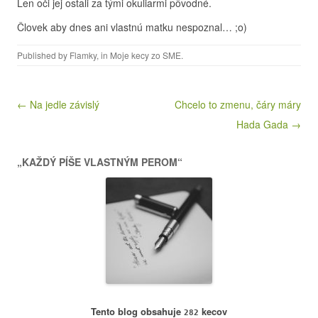
Len oči jej ostali za tými okuliarmi pôvodné.
Človek aby dnes ani vlastnú matku nespoznal… ;o)
Published by
Flamky
, in
Moje kecy zo SME
.
Post navigation
← Na jedle závislý
Chcelo to zmenu, čáry máry
Hada Gada →
„KAŽDÝ PÍŠE VLASTNÝM PEROM“
Tento blog obsahuje
kecov
282