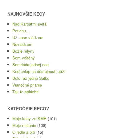
NAJNOVŠIE KECY
Nad Karpatmi svitá
Potichu…
Už zase vládzem
Nevládzem
Božie mlyny
Som vďačný
Sentriáda jednej noci
Keď chlap na dôstojnosti utŕži
Bolo raz jedno Salko
Vianočné prianie
Tak to spláchni
KATEGÓRIE KECOV
Moje kecy zo SME
(101)
Moje mlčanie
(109)
O jedle a pití
(15)