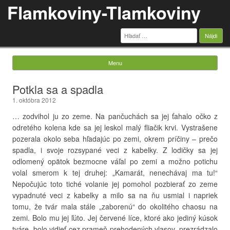
Flamkoviny-Tlamkoviny
Hľadať:
Menu
Skip to content
Potkla sa a spadla
1. októbra 2012
… zodvihol ju zo zeme. Na pančuchách sa jej ťahalo očko z
odretého kolena kde sa jej leskol malý fliačik krvi. Vystrašene
pozerala okolo seba hľadajúc po zemi, okrem príčiny – prečo
spadla, i svoje rozsypané veci z kabelky. Z lodičky sa jej
odlomený opätok bezmocne váľal po zemi a možno potichu
volal smerom k tej druhej: „Kamarát, nenechávaj ma tu!“
Nepočujúc toto tiché volanie jej pomohol pozbierať zo zeme
vypadnuté veci z kabelky a milo sa na ňu usmial i napriek
tomu, že tvár mala stále „zaborenú“ do okolitého chaosu na
zemi. Bolo mu jej ľúto. Jej červené líce, ktoré ako jediný kúsok
tváre, bolo vidieť cez prameň prehodených vlasov, prezrádzalo