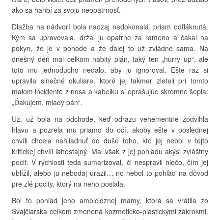
ako sa hanbí za svoju neopatrnosť.
Dlažba na nádvorí bola naozaj nedokonalá, priam odfláknutá.
Kým sa upravovala, držal ju opatrne za rameno a čakal na
pokyn, že je v pohode a že ďalej to už zvládne sama. Na
dnešný deň mal celkom nabitý plán, taký ten „hurry up“, ale
toto mu jednoducho nedalo, aby ju ignoroval. Ešte raz si
upravila slnečné okuliare, ktoré jej takmer zleteli pri tomto
malom incidente z nosa a kabelku si oprašujúc skromne šepla:
„Ďakujem, mladý pán“.
Už, už bola na odchode, keď odrazu vehementne zodvihla
hlavu a pozrela mu priamo do očí, akoby ešte v poslednej
chvíli chcela nahliadnuť do duše toho, kto jej nebol v tejto
kritickej chvíli ľahostajný. Mal však z jej pohľadu akýsi zvláštny
pocit. V rýchlosti teda sumarizoval, či nespravil niečo, čím jej
ublížil, alebo ju nebodaj urazil… no nebol to pohľad na dôvod
pre zlé pocity, ktorý na neho poslala.
Bol to pohľad jeho ambicióznej mamy, ktorá sa vrátila zo
Švajčiarska celkom zmenená kozmeticko-plastickými zákrokmi.