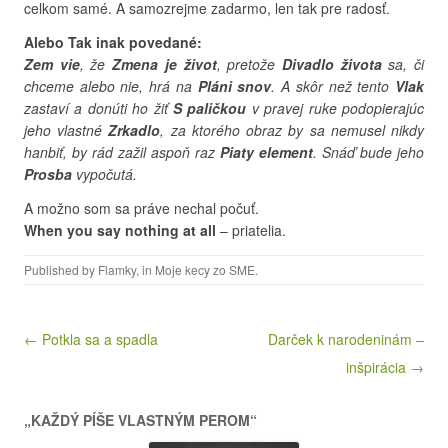
celkom samé. A samozrejme zadarmo, len tak pre radosť.
Alebo Tak inak povedané:
Zem vie
, že
Zmena je život
, pretože
Divadlo života
sa, či
chceme alebo nie, hrá na
Pláni snov
. A skôr než tento
Vlak
zastaví a donúti ho žiť
S paličkou
v pravej ruke podopierajúc
jeho vlastné
Zrkadlo
, za ktorého obraz by sa nemusel nikdy
hanbiť, by rád zažil aspoň raz
Piaty element
. Snáď bude jeho
Prosba
vypočutá.
A možno som sa práve nechal počuť.
When you say nothing at all
– priatelia.
Published by
Flamky
, in
Moje kecy zo SME
.
Post navigation
← Potkla sa a spadla
Darček k narodeninám –
inšpirácia →
„KAŽDÝ PÍŠE VLASTNÝM PEROM“