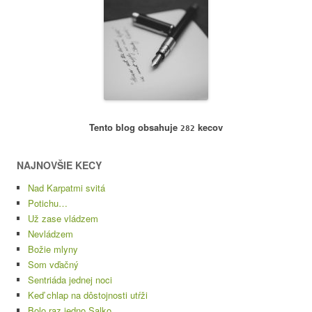
Tento blog obsahuje
kecov
282
NAJNOVŠIE KECY
Nad Karpatmi svitá
Potichu…
Už zase vládzem
Nevládzem
Božie mlyny
Som vďačný
Sentriáda jednej noci
Keď chlap na dôstojnosti utŕži
Bolo raz jedno Salko