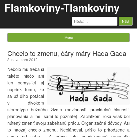
Flamkoviny-Tlamkoviny
Hľadať:
Menu
Skip to content
Chcelo to zmenu, čáry máry Hada Gada
8. novembra 2012
Nebolo mu treba si
takéto niečo ani
len pomyslieť aj
napriek tomu, že
sa už dlho potácal
v divokom
stereotype bežného života (povinnosti, pravidelné činnosti,
plánovania a iné, sami to poznáte). Začiatkom roka však bol
nútený zmeniť svoju zabehanú prácu. Organizačné dôvody. Asi
to naozaj chcelo zmenu. Neplánoval, prišlo to prirodzene a
samé od seba. A práve toto neočakávané prepnutie