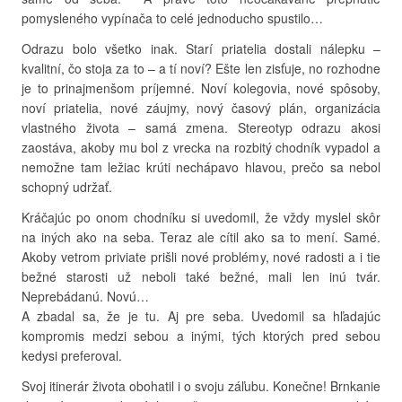
pomysleného vypínača to celé jednoducho spustilo…
Odrazu bolo všetko inak. Starí priatelia dostali nálepku –
kvalitní, čo stoja za to – a tí noví? Ešte len zisťuje, no rozhodne
je to prinajmenšom príjemné. Noví kolegovia, nové spôsoby,
noví priatelia, nové záujmy, nový časový plán, organizácia
vlastného života – samá zmena. Stereotyp odrazu akosi
zaostáva, akoby mu bol z vrecka na rozbitý chodník vypadol a
nemožne tam ležiac krúti nechápavo hlavou, prečo sa nebol
schopný udržať.
Kráčajúc po onom chodníku si uvedomil, že vždy myslel skôr
na iných ako na seba. Teraz ale cítil ako sa to mení. Samé.
Akoby vetrom priviate prišli nové problémy, nové radosti a i tie
bežné starosti už neboli také bežné, mali len inú tvár.
Neprebádanú. Novú…
A zbadal sa, že je tu. Aj pre seba. Uvedomil sa hľadajúc
kompromis medzi sebou a inými, tých ktorých pred sebou
kedysi preferoval.
Svoj itinerár života obohatil i o svoju záľubu. Konečne! Brnkanie