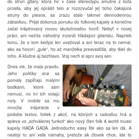
do strún gitary, ktorá ho v čase stereotypu smutne z kúta
prosila, aby jej oprášil telo a rozozvučal jej ticho čakajúce
struny do piesne, sa zrazu stalo takmer dennodennou
zábavkou. Prijal dokonca ponuku do folkovej kapely a konečne
začal inšpirovaný novou skutočnosťou tvoriť. Nebyť v novej
práci, ani nečíta náhodný inzerát hľadajúci gitaristu. Napriek
tomu, že o tom kedysi len uvažoval a ani teraz na to nemal,
ako sa hovorí „gule“, ho až manželka presvedčila, aby išiel do
toho. A kľudne aj bezhlavo. Vraj nech si spní svoj sen.
Dnes vie, že mala pravdu.
Jeho poličky sna sa
pomaly zapĺňajú malými
bodkami, ktoré sám
nemusí, no iní ich volajú
noty. V mobile sa mu
množia inšpirácie v
podobe textov, fotiek z akcií, na ktorých s radosťou hrá a
spieva vo „schválenej funkcii“ ako nový člen folk & world music
kapely HADA GADA. Jednoducho easy life ako sa len dá. A
nestojí to ani veľa námahy, pretože ak človek chce, ide to