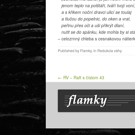
jenom teplo na polštáři, tváří tvojí von
a s křikem noční dravci ulicí se toulaj
a tlučou do popelnic, do oken a vrat,
peřinu přes oči a uši přikrýt dlaní,
nutit se do spánku, kde mohla by si stá
– celozrnný chleba s cesnakovou nátier
Published by
Flamky
, in
Redukcia váhy
.
Post navigation
← RV – Raft s číslom 43