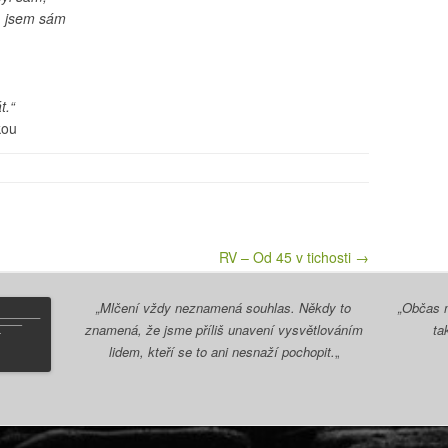
í, jsem sám
t.“
kou
RV – Od 45 v tichosti →
„Mlčení vždy neznamená souhlas. Někdy to
„Občas m
znamená, že jsme příliš unavení vysvětlováním
ta
lidem, kteří se to ani nesnaží pochopit.
„