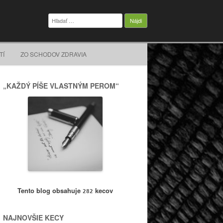
Hľadať:
TÍ
ZO SCHODOV ZDRAVIA
„KAŽDÝ PÍŠE VLASTNÝM PEROM“
Tento blog obsahuje
kecov
282
NAJNOVŠIE KECY