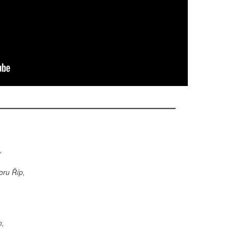
,
oru Říp,
m,