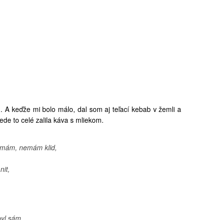
A keďže mi bolo málo, dal som aj teľací kebab v žemli a
de to celé zalila káva s mliekom.
nemám, nemám klid,
nit,
byl sám,