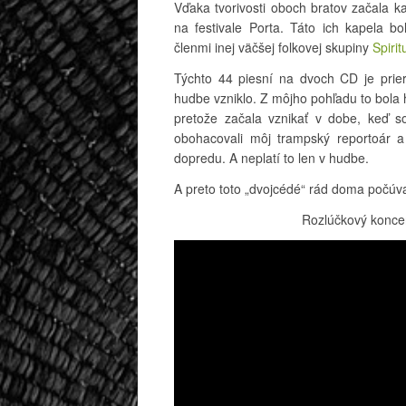
Vďaka tvorivosti oboch bratov začala 
na festivale Porta. Táto ich kapela bo
členmi inej väčšej folkovej skupiny
Spirit
Týchto 44 piesní na dvoch CD je prier
hudbe vzniklo. Z môjho pohľadu to bola h
pretože začala vznikať v dobe, keď so
obohacovali môj trampský reportoár
dopredu. A neplatí to len v hudbe.
A preto toto „dvojcédé“ rád doma počúv
Rozlúčkový koncer