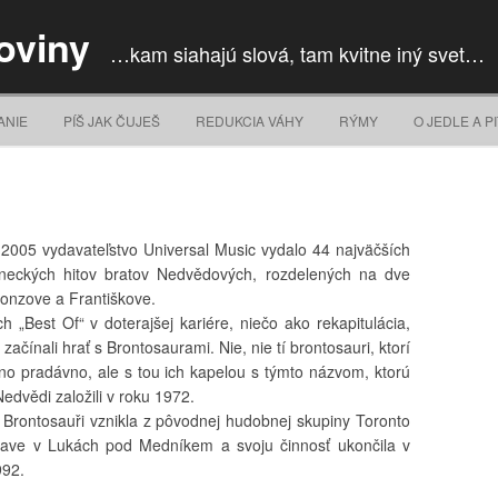
oviny
…kam siahajú slová, tam kvitne iný svet…
Skip to content
ANIE
PÍŠ JAK ČUJEŠ
REDUKCIA VÁHY
RÝMY
O JEDLE A PI
 2005 vydavateľstvo Universal Music vydalo 44 najväčších
neckých hitov bratov Nedvědových, rozdelených na dve
onzove a Františkove.
ch „Best Of“ v doterajšej kariére, niečo ako rekapitulácia,
začínali hrať s Brontosaurami. Nie, nie tí brontosauri, ktorí
vno pradávno, ale s tou ich kapelou s týmto názvom, ktorú
Nedvědi založili v roku 1972.
 Brontosauři vznikla z pôvodnej hudobnej skupiny Toronto
ave v Lukách pod Medníkem a svoju činnosť ukončila v
992.