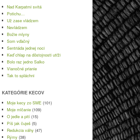
Nad Karpatmi svitá
Potichu…
Už zase vládzem
Nevládzem
Božie mlyny
Som vďačný
Sentriáda jednej noci
Keď chlap na dôstojnosti utŕži
Bolo raz jedno Salko
Vianočné prianie
Tak to spláchni
KATEGÓRIE KECOV
Moje kecy zo SME
(101)
Moje mlčanie
(109)
O jedle a pití
(15)
Píš jak čuješ
(5)
Redukcia váhy
(47)
Rýmy
(38)