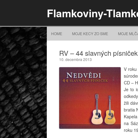
Flamkoviny-Tlamk
HOME
MOJE KECY ZO SME
MOJE MLČ
RV – 44 slavných písniček
10. decembra 2013
V roku
súrode
CD – H
Je to i
odkedy 
žili dá
bratia 
Kapela
na Sáz
roku 1