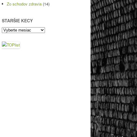
Zo schodov zdravia
(14)
STARŠIE KECY
Staršie
kecy