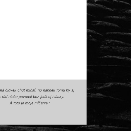
á človek chuť mlčať, no napriek tomu by aj
k rád niečo povedal bez jedinej hlásky.
A toto je moje mlčanie.“