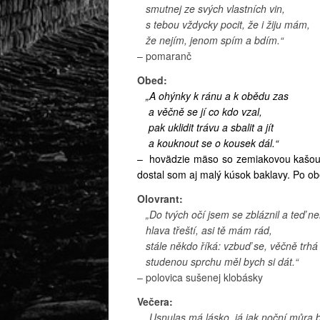
smutnej ze svých vlastních vin,
s tebou vždycky pocit, že i žiju mám,
že nejím, jenom spím a bdím.“
– pomaranč
Obed:
„A ohýnky k ránu a k obědu zas
a věčně se jí co kdo vzal,
pak uklidit trávu a sbalit a jít
a kouknout se o kousek dál.“
– hovädzie mäso so zemiakovou kašou. 
dostal som aj malý kúsok baklavy. Po obe
Olovrant:
„Do tvých očí jsem se zbláznil a teď 
hlava třeští, asi tě mám rád,
stále někdo říká: vzbuď se, věčně trhá 
studenou sprchu měl bych si dát.“
– polovica sušenej klobásky
Večera:
„Usnulas má lásko, já jak noční můra 