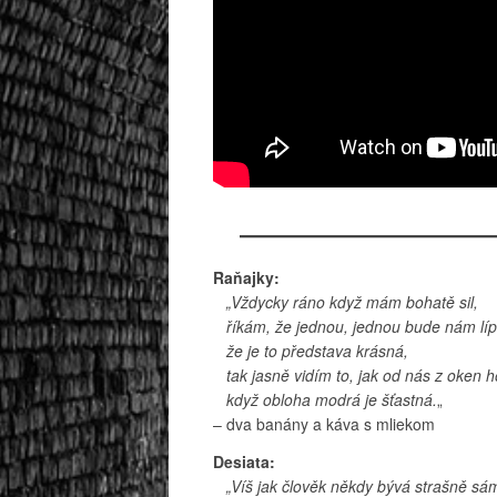
Raňajky:
„Vždycky ráno když mám bohatě sil,
říkám, že jednou, jednou bude nám líp
že je to představa krásná,
tak jasně vidím to, jak od nás z oken h
když obloha modrá je šťastná.
„
– dva banány a káva s mliekom
Desiata:
„Víš jak člověk někdy bývá strašně sá