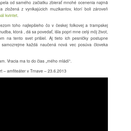
kapela od samého začiatku zbierať mnohé ocenenia najmä
la zložená z vynikajúcich muzikantov, ktorí boli zároveň
uál kvintet
.
ezom toho najlepšieho čo v českej folkovej a trampskej
udba, ktorá , dá sa povedať, išla popri mne celý môj život,
m na tento svet prišiel. Aj tieto ich pesničky postupne
 a samozrejme každá naučená nová vec posúva človeka
am. Vracia ma to do čias „mého mládí“.
t – amfiteáter v Trnave – 23.6.2013