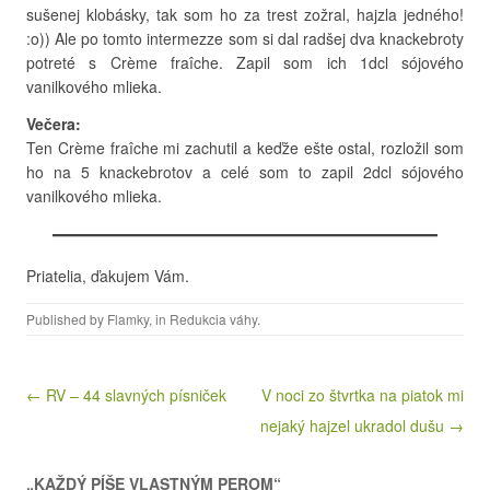
sušenej klobásky, tak som ho za trest zožral, hajzla jedného!
:o)) Ale po tomto intermezze som si dal radšej dva knackebroty
potreté s Crème fraîche. Zapil som ich 1dcl sójového
vanilkového mlieka.
Večera:
Ten Crème fraîche mi zachutil a keďže ešte ostal, rozložil som
ho na 5 knackebrotov a celé som to zapil 2dcl sójového
vanilkového mlieka.
Priatelia, ďakujem Vám.
Published by
Flamky
, in
Redukcia váhy
.
Post navigation
← RV – 44 slavných písniček
V noci zo štvrtka na piatok mi
nejaký hajzel ukradol dušu →
„KAŽDÝ PÍŠE VLASTNÝM PEROM“