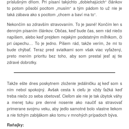
príslušným dňom. Pri písaní takýchto „dobiehajúcich“ článkov
to potom pôsobí pocitom „musím“ a tým pádom to už nie je
taká zábava ako s pocitom „chcem a baví ma to“.
Nekončím so zdravším stravovaním. To je jasné! Končím len s
denným písaním článkov. Občas, keď bude čas, sem rád niečo
napíšem, alebo keď prejdem nejakým podstatným míľnikom, či
pri úspechu… To je jedno. Píšem rád, takže verím, že mi to
bude chýbať. Teraz pred sviatkami som však viac vyťažený,
preto mením prioritu bez toho, aby som prestal jesť aj tie
zdravé dobrotky.
Takže ešte dnes poskytnem zloženie jedálničku aj keď som s
ním nebol spokojný. Avšak cesta k cieľu je vždy ťažká keď
treba niečo zo seba obetovať. Cieľom ale nie je tak úbytok váhy
a menej tuku pre denné nosenie ako naučiť sa stravovať
primerane svojmu veku, aby jedlo samotné bolo vlastne liekom
a nie tichým zabijákom ako tomu v mnohých prípadoch býva.
Raňajky: