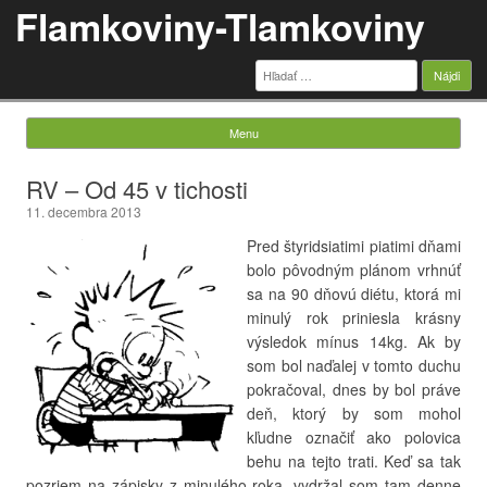
Flamkoviny-Tlamkoviny
Hľadať:
Menu
Skip to content
RV – Od 45 v tichosti
11. decembra 2013
Pred štyridsiatimi piatimi dňami
bolo pôvodným plánom vrhnúť
sa na 90 dňovú diétu, ktorá mi
minulý rok priniesla krásny
výsledok mínus 14kg. Ak by
som bol naďalej v tomto duchu
pokračoval, dnes by bol práve
deň, ktorý by som mohol
kľudne označiť ako polovica
behu na tejto trati. Keď sa tak
pozriem na zápisky z minulého roka, vydržal som tam denne