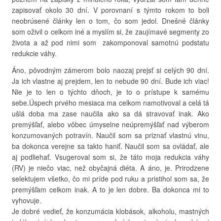
zapisovať okolo 30 dní. V porovnaní s týmto rokom to boli
neobrúsené články len o tom, čo som jedol. Dnešné články
som oživil o celkom iné a myslím si, že zaujímavé segmenty zo
života a až pod nimi som zakomponoval samotnú podstatu
redukcie váhy.
Áno, pôvodným zámerom bolo naozaj prejsť si celých 90 dní.
Ja ich vlastne aj prejdem, len to nebude 90 dní. Bude ich viac!
Nie je to len o týchto dňoch, je to o prístupe k samému
sebe.Úspech prvého mesiaca ma celkom namotivoval a celá tá
ušlá doba ma zase naučila ako sa dá stravovať inak. Ako
premýšľať, alebo vôbec úmyselne neúpremýšľať nad výberom
konzumovaných potravín. Naučil som sa priznať vlastnú vinu,
ba dokonca verejne sa takto haniť. Naučil som sa ovládať, ale
aj podliehať. Vsugeroval som si, že táto moja redukcia váhy
(RV) je niečo viac, než obyčajná diéta. A áno, je. Prirodzene
selektujem všetko, čo mi príde pod ruku a pristihol som sa, že
premýšľam celkom inak. A to je len dobre. Ba dokonca mi to
vyhovuje.
Je dobré vedieť, že konzumácia klobások, alkoholu, mastných