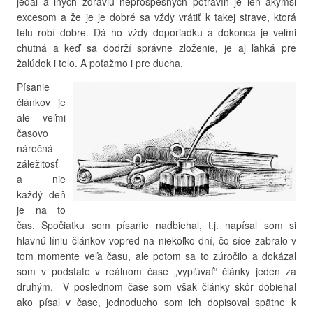
jedál a iných zdraviu neprospešných potravín je len akýmsi
excesom a že je je dobré sa vždy vrátiť k takej strave, ktorá
telu robí dobre. Dá ho vždy doporiadku a dokonca je veľmi
chutná a keď sa dodrží správne zloženie, je aj ľahká pre
žalúdok i telo. A poťažmo i pre ducha.
Písanie
článkov je
ale veľmi
časovo
náročná
záležitosť
a nie
každý deň
je na to
čas. Spočiatku som písanie nadbiehal, t.j. napísal som si
hlavnú líniu článkov vopred na niekoľko dní, čo síce zabralo v
tom momente veľa času, ale potom sa to zúročilo a dokázal
som v podstate v reálnom čase „vypľúvať“ články jeden za
druhým. V poslednom čase som však články skôr dobiehal
ako písal v čase, jednoducho som ich dopisoval spätne k