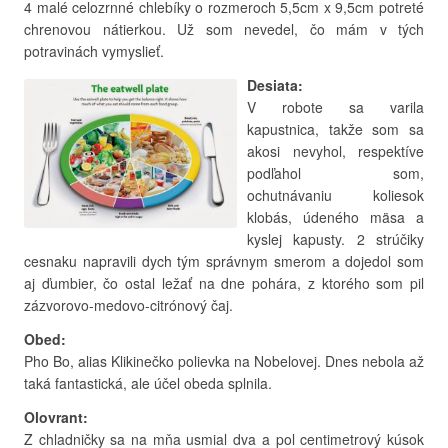
4 malé celozrnné chlebíky o rozmeroch 5,5cm x 9,5cm potreté
chrenovou nátierkou. Už som nevedel, čo mám v tých
potravinách vymyslieť.
Desiata:
V robote sa varila
kapustnica, takže som sa
akosi nevyhol, respektíve
podľahol som,
ochutnávaniu koliesok
klobás, údeného mäsa a
kyslej kapusty. 2 strúčiky
cesnaku napravili dych tým správnym smerom a dojedol som
aj ďumbier, čo ostal ležať na dne pohára, z ktorého som pil
zázvorovo-medovo-citrónový čaj.
Obed:
Pho Bo, alias Klikinečko polievka na Nobelovej. Dnes nebola až
taká fantastická, ale účel obeda splnila.
Olovrant:
Z chladničky sa na mňa usmial dva a pol centimetrový kúsok