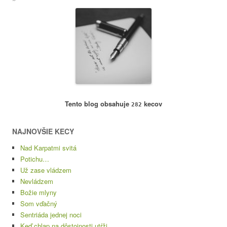
Tento blog obsahuje
kecov
282
NAJNOVŠIE KECY
Nad Karpatmi svitá
Potichu…
Už zase vládzem
Nevládzem
Božie mlyny
Som vďačný
Sentriáda jednej noci
Keď chlap na dôstojnosti utŕži