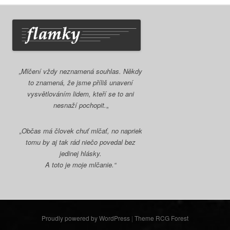
„Mlčení vždy neznamená souhlas. Někdy
to znamená, že jsme příliš unavení
vysvětlováním lidem, kteří se to ani
nesnaží pochopit.
„
„Občas má človek chuť mlčať, no napriek
tomu by aj tak rád niečo povedal bez
jedinej hlásky.
A toto je moje mlčanie.“
Proudly powered by WordPress
|
Theme RCG Forest