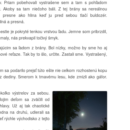
. Priam pobehovali vystrašene sem a tam s pohľadom
. Akoby sa tam niečoho báli. Z tej brány sa nereálnou
, presne ako hlina keď ju pred sebou tlačí buldozér.
ilná a presná.
estie je pokryté tenkou vrstvou ľadu. Jemne som pribrzdil,
omaly, nás prekvapil točivý šmyk.
vajúcim sa ľadom z brány. Bol nízky, možno by sme ho aj
ové reťaze. Tak by to šlo, určite. Zastali sme. Vystrašený,
ým sa podarilo prejsť túto ešte nie celkom rozhostenú kopu
 z dediny. Smerom k tmavému lesu, kde zmizli ako gáfor.
koľko výstrelov za sebou.
ojim deťom sa zväčili od
 hlavy. Už aj tak chaotické
edna na druhú, udierali sa
eť rýchle východisko z tejto