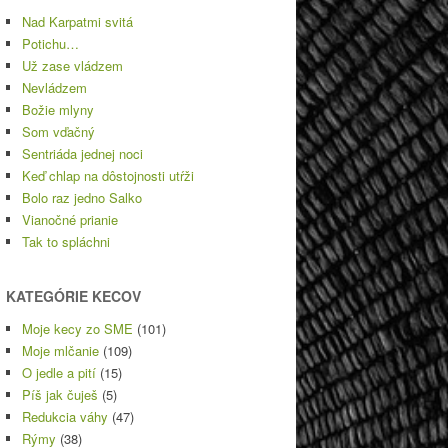
Nad Karpatmi svitá
Potichu…
Už zase vládzem
Nevládzem
Božie mlyny
Som vďačný
Sentriáda jednej noci
Keď chlap na dôstojnosti utŕži
Bolo raz jedno Salko
Vianočné prianie
Tak to spláchni
KATEGÓRIE KECOV
Moje kecy zo SME
(101)
Moje mlčanie
(109)
O jedle a pití
(15)
Píš jak čuješ
(5)
Redukcia váhy
(47)
Rýmy
(38)