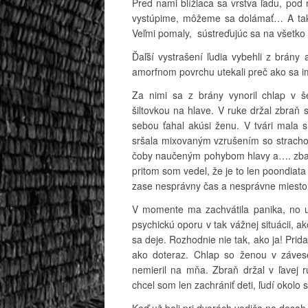
Pred nami blížiaca sa vrstva ľadu, pod
vystúpime, môžeme sa dolámať… A tak
Veľmi pomaly, sústreďujúc sa na všetko
Ďaľší vystrašení ľudia vybehli z brán
amorfnom povrchu utekali preč ako sa im
Za nimi sa z brány vynoril chlap v 
šiltovkou na hlave. V ruke držal zbraň
sebou ťahal akúsi ženu. V tvári mala 
sršala mixovaným vzrušením so strachom
čoby naučeným pohybom hlavy a…. zbada
pritom som vedel, že je to len poondiata 
zase nesprávny čas a nesprávne miest
V momente ma zachvátila panika, no uv
psychickú oporu v tak vážnej situácii, a
sa deje. Rozhodnie nie tak, ako ja! Prid
ako doteraz. Chlap so ženou v závese
nemieril na mňa. Zbraň držal v ľavej
chcel som len zachrániť deti, ľudí okolo