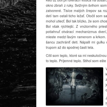
Keď už boli pri dverách vodiča na dosah
okno zbraň z ruky. Svižným švihom som 
zatvorené. Tisíce malých črepov sa roz
detí tam ostali ticho ležať. Otočil som 
mohol utiecť. Bol tak blízko, že som chce
Bol však rýchlejší. Z vnútorného pries
potiahnuť otvárací mechanizmus dverí,
mieste medzi ľavým ramenom a krkom. T
šancu zachrániť deti. Nápalil mi guľku
trupom až do spodnej časti tela.
Cítil som teplo, ktoré sa mi neskutočnou
to teplo. Príjemné teplo. Stihol som ešt