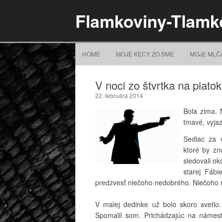
Flamkoviny-Tlamk
HOME
MOJE KECY ZO SME
MOJE MLČ
V noci zo štvrtka na piato
22. februára 2014
Bola zima. 
tmavé, vyjaz
Sediac za 
ktoré by zn
sledovali ok
starej Fábi
predzvesť niečoho nedobrého. Niečoho
V malej dedinke už bolo skoro svetlo.
Spomalil som. Prichádzajúc na námesti