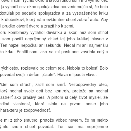
, otvoril som rýchlo okno a ľavou rukou som mu vytrhol cez
ju vyhodil cez okno spolujazdca neuvedomujúc si, že bolo
kotúľali po sedadle spolujazdca a za vystrašeného kriku
sa k útočníkovi, ktorý nám evidentne chcel zobrať auto. Aby
l prudko otvoriť dvere a zraziť ho k zemi.
toru kombinézy vytiahol deviatku a skôr, než som stihol
 som pocítil nepríjemný chlad tej jeho krátkej hlavne v
en hajzel nepočkal ani sekundu! Nedal mi ani najmenšiu
 do krku! Pocítil som, ako sa mi postupne zavŕtala celým
 rýchlosťou rozlievalo po celom tele. Nebola to bolesť. Bolo
e povedať svojim deťom „čaute“. Hlava mi padla vľavo.
Videl som strach, zažil som smrť. Nezodpovedný otec,
ktorý nechal svoje deti bez kontroly, pretože sa nechal
zastreliť ako prašivý pes. A pritom si celý život myslel, že
jediná vlastnosť, ktorá stála na prvom poste jeho
charakteru je zodpovednosť.
Je mi z toho smutno, pretože vôbec neviem, čo mi niekto
týmto snom chcel povedať. Ten sen ma nepríjemne