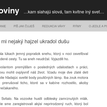
oviny
…kam siahajú slová, tam kvitne iný svet…
Skip to content
ANIE
PÍŠ JAK ČUJEŠ
REDUKCIA VÁHY
RÝMY
O JEDLE A PI
k mi nejaký hajzel ukradol dušu
Na lúkach jemný poprašok snehu, ktorý v noci osvetľoval
dené cesty. Tu sa sneh neudržal. Vyjazdili ho.
volantom premýšľam o posledných udalostiach v práci,
ovu mohli ovplyvniť náš život. Vzadu moje dve zlaté deti
olie hľadajúc svetlé body pouličných lámp. Iba zvuk motora
e prerušoval ticho, ktoré sa v kabíne rozhostilo, akoby
 nečakaného.
 Svitalo. Na vozovke hustli odblesky zamrznutých mlák.
e sme zaregistrovali akýsi neprirodzený ruch, ktorý bol