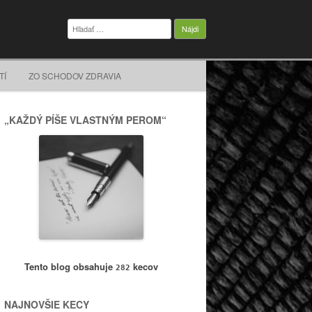
Hľadať:
TÍ
ZO SCHODOV ZDRAVIA
„KAŽDÝ PÍŠE VLASTNÝM PEROM“
Tento blog obsahuje
kecov
282
NAJNOVŠIE KECY