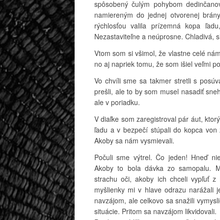
spôsobený čulým pohybom dedinčanov
namiereným do jednej otvorenej brány
rýchlosťou valila prízemná kopa ľadu
Nezastaviteľne a neúprosne. Chladivá, s
Vtom som si všimol, že vlastne celé nám
no aj napriek tomu, že som išiel veľmi p
Vo chvíli sme sa takmer stretli s posú
prešli, ale to by som musel nasadiť sneh
ale v poriadku.
V diaľke som zaregistroval pár áut, ktor
ľadu a v bezpečí stúpali do kopca von
Akoby sa nám vysmievali.
Počuli sme výtrel. Čo jeden! Hneď nie
Akoby to bola dávka zo samopalu. M
strachu oči, akoby ich chceli vypľuť z
myšlienky mi v hlave odrazu narážali j
navzájom, ale celkovo sa snažili vymysli
situácie. Pritom sa navzájom likvidovali.