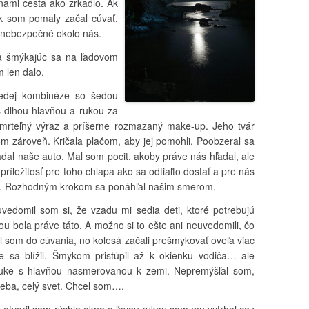
 nami cesta ako zrkadlo. Ak
 som pomaly začal cúvať.
 nebezpečné okolo nás.
y a šmýkajúc sa na ľadovom
 len dalo.
šedej kombinéze so šedou
 s dlhou hlavňou a rukou za
smrteľný výraz a príšerne rozmazaný make-up. Jeho tvár
 zároveň. Kričala plačom, aby jej pomohli. Poobzeral sa
l naše auto. Mal som pocit, akoby práve nás hľadal, ale
príležitosť pre toho chlapa ako sa odtiaľto dostať a pre nás
o. Rozhodným krokom sa ponáhľal našim smerom.
edomil som si, že vzadu mi sedia deti, ktoré potrebujú
kou bola práve táto. A možno si to ešte ani neuvedomili, čo
al som do cúvania, no kolesá začali prešmykovať oveľa viac
 sa blížil. Šmykom pristúpil až k okienku vodiča… ale
 ruke s hlavňou nasmerovanou k zemi. Nepremýšľal som,
 seba, celý svet. Chcel som….