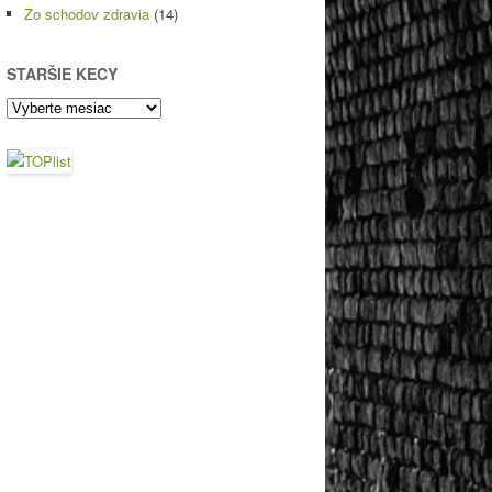
Zo schodov zdravia
(14)
STARŠIE KECY
Staršie
kecy