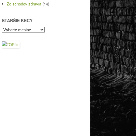
Zo schodov zdravia
(14)
STARŠIE KECY
Staršie
kecy