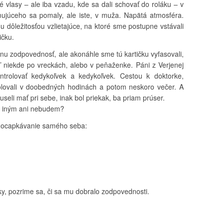
 vlasy – ale iba vzadu, kde sa dali schovať do roláku – v
rmujúceho sa pomaly, ale iste, v muža. Napätá atmosféra.
 dôležitosťou vzlietajúce, na ktoré sme postupne vstávali
ičku.
nu zodpovednosť, ale akonáhle sme tú kartičku vyfasovali,
uď niekde po vreckách, alebo v peňaženke. Páni z Verjenej
ntrolovať kedykoľvek a kedykoľvek. Cestou k doktorke,
olovali v doobedných hodinách a potom neskoro večer. A
seli mať pri sebe, inak bol priekak, ba priam prúser.
ým iným ani nebudem?
c ocapkávanie samého seba:
y, pozrime sa, či sa mu dobralo zodpovednosti.