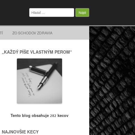
Hľadať:
TÍ
ZO SCHODOV ZDRAVIA
„KAŽDÝ PÍŠE VLASTNÝM PEROM“
Tento blog obsahuje
kecov
282
NAJNOVŠIE KECY