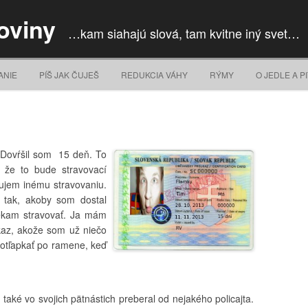
oviny
…kam siahajú slová, tam kvitne iný svet…
Skip to content
ANIE
PÍŠ JAK ČUJEŠ
REDUKCIA VÁHY
RÝMY
O JEDLE A PI
 Dovŕšil som 15 deň. To
 že to bude stravovací
nujem inému stravovaniu.
o tak, akoby som dostal
iekam stravovať. Ja mám
kaz, akože som už niečo
potľapkať po ramene, keď
také vo svojich pätnástich preberal od nejakého policajta.