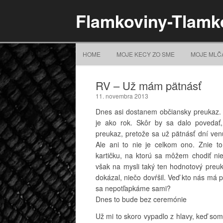
Flamkoviny-Tlamk
HOME
MOJE KECY ZO SME
MOJE MLČ
RV – Už mám pätnásť
11. novembra 2013
Dnes asi dostanem občiansky preukaz.
je ako rok. Skôr by sa dalo povedať,
preukaz, pretože sa už pätnásť dní ve
Ale ani to nie je celkom ono. Znie t
kartičku, na ktorú sa môžem chodiť n
však na mysli taký ten hodnotový preu
dokázal, niečo dovŕšil. Veď kto nás má 
sa nepotľapkáme sami?
Dnes to bude bez ceremónie
Už mi to skoro vypadlo z hlavy, keď som 