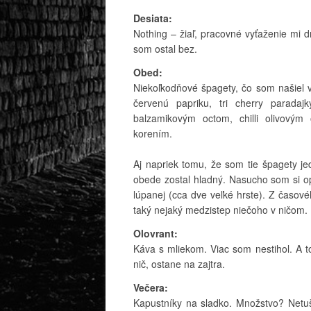
Desiata:
Nothing – žiaľ, pracovné vyťaženie mi 
som ostal bez.
Obed:
Niekoľkodňové špagety, čo som našiel v
červenú papriku, tri cherry paradaj
balzamikovým octom, chilli olivovým
korením.
Aj napriek tomu, že som tie špagety je
obede zostal hladný. Nasucho som si op
lúpanej (cca dve veľké hrste). Z časové
taký nejaký medzistep niečoho v ničom.
Olovrant:
Káva s mliekom. Viac som nestihol. A t
nič, ostane na zajtra.
Večera:
Kapustníky na sladko. Množstvo? Netu