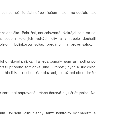
dnes neumožnilo siahnuť po niečom malom na desiatu, tak
 chladničke. Bohužiaľ, nie celozrnné. Nakrájal som na ne
ky, sedem zelených veľkých olív a v robote dochutil
 olejom, bylinkovou soľou, oregánom a provensálskym
dol čínskymi paličkami a teda pomaly, som asi hodinu po
ražil prírodné semienka (áno, v robote) dyne a slnečnice
ho hľadiska to nebol ešte olovrant, ale už ani obed, takže
o som mal pripravené krásne čerstvé a „tučné“ jablko. No
ším. Bol som veľmi hladný, takže kontrolný mechanizmus