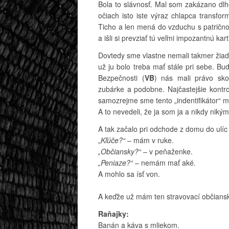
Bola to slávnosť. Mal som zakázano dlhé
očiach isto iste výraz chlapca transfo
Ticho a len mená do vzduchu s patričnou
a išli si prevziať tú veľmi impozantnú kart
Dovtedy sme vlastne nemali takmer žiad
už ju bolo treba mať stále pri sebe. B
Bezpečnosti (
VB
) nás mali právo sko
zubárke a podobne. Najčastejšie kontr
samozrejme sme tento „indentifikátor“ mu
A to nevedeli, že ja som ja a nikdy nik
A tak začalo pri odchode z domu do ulí
„
Kľúče?“
– mám v ruke.
„Občiansky?“
– v peňaženke.
„Peniaze?“
– nemám mať aké.
A mohlo sa ísť von.
A keďže už mám ten stravovací občiansk
Raňajky:
Banán a káva s mliekom.