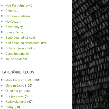
Nad Karpatmi svitá
Potichu…
Už zase vládzem
Nevládzem
Božie mlyny
Som vďačný
Sentriáda jednej noci
Keď chlap na dôstojnosti utŕži
Bolo raz jedno Salko
Vianočné prianie
Tak to spláchni
KATEGÓRIE KECOV
Moje kecy zo SME
(101)
Moje mlčanie
(109)
O jedle a pití
(15)
Píš jak čuješ
(5)
Redukcia váhy
(47)
Rýmy
(38)