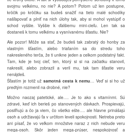
svojmu veľkému, no nie? A potom? Potom už len postupne,
krôčik po krôčiku sa budeš snažiť na tieto malé schodíky
našľapovať a plniť na nich úlohy tak, aby si mohol vystúpiť o
schod vyššie. Vyššie k ďalšiemu mini-cieľu. Len tak sa
dostaneš k tomu veľkému a vysnívanému šťastiu. Nie?
Ale pozor! Môže sa stať, že budeš tak zabratý do honby za
vlastným šťastím, alebo triafaním sa do stredu toho
nakresleného terča, že ti unikne jeden a celkom podstatný fakt.
Tam, kde je tvoj cieľ, ten, ktorý si si na začiatku stanovil,
nakreslil, alebo zobrazil a veril mu, tak tam šťastie veru
nenájdeš.
Šťastím je totiž už
samotná cesta k nemu
… Veď si si ho už
predtým rozmenil na drobné, nie?
Možno naozaj patetické, ale…. Je to ako s vitamínmi. Sú
zdravé, keď ich berieš po stanovených dávkach. Prospievajú,
posiľňujú a čo ja viem, čo všetko ešte…. ale hlavne prinášajú
osoh a udržiavajú ťa v určitom leveli spokojnosti. Netreba preto
ani písať, že vo veľkom množstve naraz z nich nebude veru
mega-osoh. Skôr jeden mega-prúser, nespokojnosť a