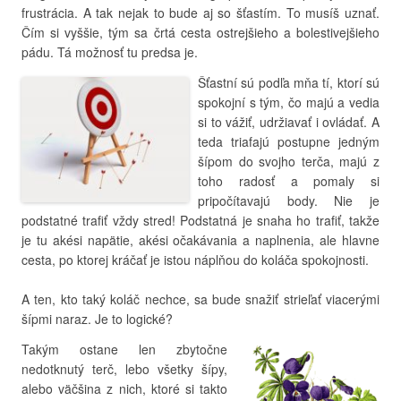
frustrácia. A tak nejak to bude aj so šťastím. To musíš uznať.
Čím si vyššie, tým sa črtá cesta ostrejšieho a bolestivejšieho
pádu. Tá možnosť tu predsa je.
Šťastní sú podľa mňa tí, ktorí sú
spokojní s tým, čo majú a vedia
si to vážiť, udržiavať i ovládať. A
teda triafajú postupne jedným
šípom do svojho terča, majú z
toho radosť a pomaly si
pripočítavajú body. Nie je
podstatné trafiť vždy stred! Podstatná je snaha ho trafiť, takže
je tu akési napätie, akési očakávania a naplnenia, ale hlavne
cesta, po ktorej kráčať je istou náplňou do koláča spokojnosti.
A ten, kto taký koláč nechce, sa bude snažiť strieľať viacerými
šípmi naraz. Je to logické?
Takým ostane len zbytočne
nedotknutý terč, lebo všetky šípy,
alebo väčšina z nich, ktoré si takto