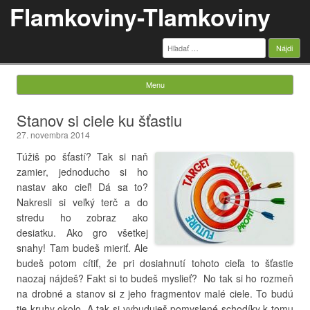
Flamkoviny-Tlamkoviny
Hľadať:
Menu
Skip to content
Stanov si ciele ku šťastiu
27. novembra 2014
Túžiš po šťastí? Tak si naň
zamier, jednoducho si ho
nastav ako cieľ! Dá sa to?
Nakresli si veľký terč a do
stredu ho zobraz ako
desiatku. Ako gro všetkej
snahy! Tam budeš mieriť. Ale
budeš potom cítiť, že pri dosiahnutí tohoto cieľa to šťastie
naozaj nájdeš? Fakt si to budeš myslieť? No tak si ho rozmeň
na drobné a stanov si z jeho fragmentov malé ciele. To budú
tie kruhy okolo. A tak si vybuduješ pomyslené schodíky k tomu