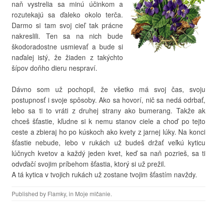
naň vystrelia sa minú účinkom a
rozutekajú sa ďaleko okolo terča.
Darmo si tam svoj cieľ tak prácne
nakreslili. Ten sa na nich bude
škodoradostne usmievať a bude si
naďalej istý, že žiaden z takýchto
šípov doňho dieru nespraví.
Dávno som už pochopil, že všetko má svoj čas, svoju
postupnosť i svoje spôsoby. Ako sa hovorí, nič sa nedá odrbať,
lebo sa ti to vráti z druhej strany ako bumerang. Takže ak
chceš šťastie, kľudne si k nemu stanov ciele a choď po tejto
ceste a zbieraj ho po kúskoch ako kvety z jarnej lúky. Na konci
šťastie nebude, lebo v rukách už budeš držať veľkú kyticu
lúčnych kvetov a každý jeden kvet, keď sa naň pozrieš, sa ti
odvďačí svojim príbehom šťastia, ktorý si už prežil.
A tá kytica v tvojich rukách už zostane tvojim šťastím navždy.
Published by
Flamky
, in
Moje mlčanie
.