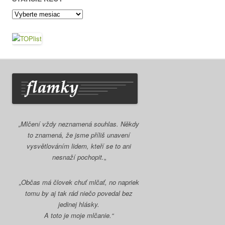
Staršie
kecy
„Mlčení vždy neznamená souhlas. Někdy
to znamená, že jsme příliš unavení
vysvětlováním lidem, kteří se to ani
nesnaží pochopit.
„
„Občas má človek chuť mlčať, no napriek
tomu by aj tak rád niečo povedal bez
jedinej hlásky.
A toto je moje mlčanie.“