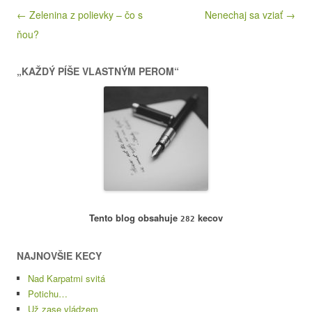
Post navigation
← Zelenina z polievky – čo s
Nenechaj sa vziať →
ňou?
„KAŽDÝ PÍŠE VLASTNÝM PEROM“
Tento blog obsahuje
kecov
282
NAJNOVŠIE KECY
Nad Karpatmi svitá
Potichu…
Už zase vládzem