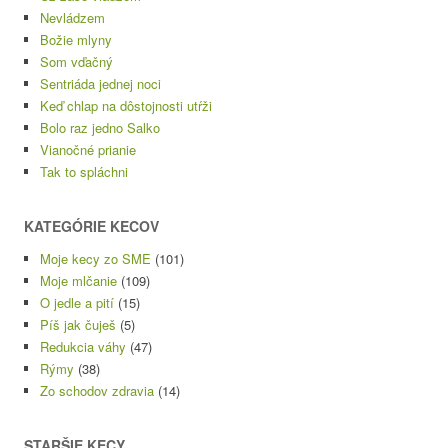
Nevládzem
Božie mlyny
Som vďačný
Sentriáda jednej noci
Keď chlap na dôstojnosti utŕži
Bolo raz jedno Salko
Vianočné prianie
Tak to spláchni
KATEGÓRIE KECOV
Moje kecy zo SME
(101)
Moje mlčanie
(109)
O jedle a pití
(15)
Píš jak čuješ
(5)
Redukcia váhy
(47)
Rýmy
(38)
Zo schodov zdravia
(14)
STARŠIE KECY