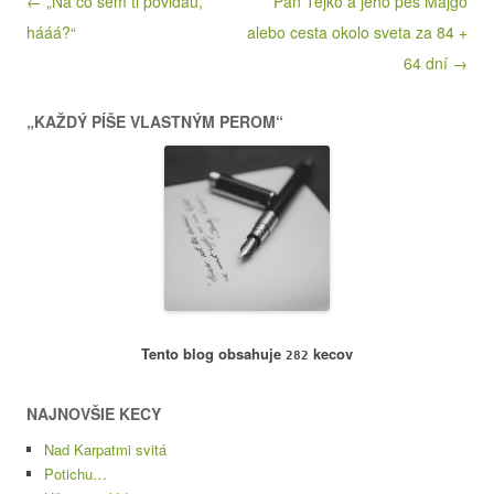
Post navigation
← „Ná co sem ti povidau,
Pán Tejko a jeho pes Majgo
hááá?“
alebo cesta okolo sveta za 84 +
64 dní →
„KAŽDÝ PÍŠE VLASTNÝM PEROM“
Tento blog obsahuje
kecov
282
NAJNOVŠIE KECY
Nad Karpatmi svitá
Potichu…