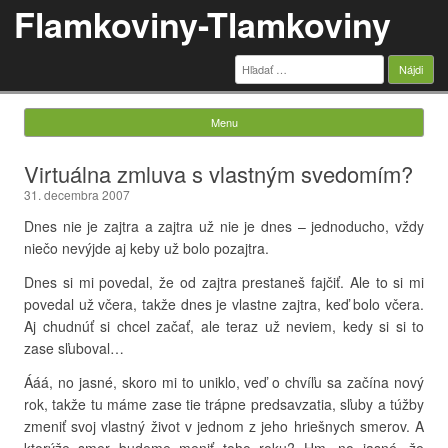
Flamkoviny-Tlamkoviny
Hľadať:
Menu
Skip to content
Virtuálna zmluva s vlastným svedomím?
31. decembra 2007
Dnes nie je zajtra a zajtra už nie je dnes – jednoducho, vždy
niečo nevýjde aj keby už bolo pozajtra.
Dnes si mi povedal, že od zajtra prestaneš fajčiť. Ale to si mi
povedal už včera, takže dnes je vlastne zajtra, keď bolo včera.
Aj chudnúť si chcel začať, ale teraz už neviem, kedy si si to
zase sľuboval…
Ááá, no jasné, skoro mi to uniklo, veď o chvíľu sa začína nový
rok, takže tu máme zase tie trápne predsavzatia, sľuby a túžby
zmeniť svoj vlastný život v jednom z jeho hriešnych smerov. A