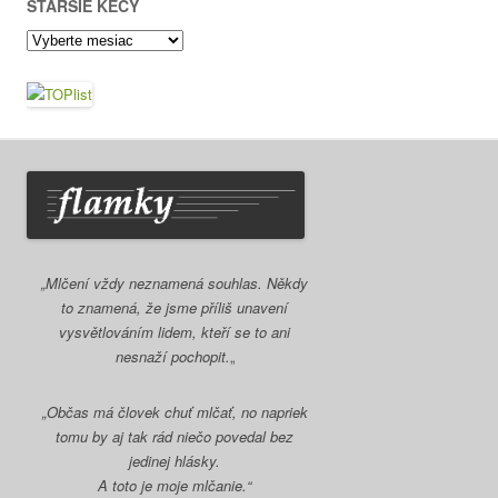
STARŠIE KECY
Staršie
kecy
„Mlčení vždy neznamená souhlas. Někdy
to znamená, že jsme příliš unavení
vysvětlováním lidem, kteří se to ani
nesnaží pochopit.
„
„Občas má človek chuť mlčať, no napriek
tomu by aj tak rád niečo povedal bez
jedinej hlásky.
A toto je moje mlčanie.“