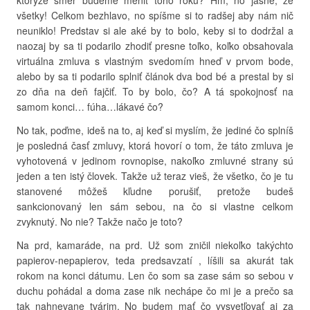
ktorýže smer budeme meniť toho roku? Hm, no jasné, že
všetky! Celkom bezhlavo, no spíšme si to radšej aby nám nič
neuniklo! Predstav si ale aké by to bolo, keby si to dodržal a
naozaj by sa ti podarilo zhodiť presne toľko, koľko obsahovala
virtuálna zmluva s vlastným svedomím hneď v prvom bode,
alebo by sa ti podarilo splniť článok dva bod bé a prestal by si
zo dňa na deň fajčiť. To by bolo, čo? A tá spokojnosť na
samom konci… fúha…lákavé čo?
No tak, poďme, ideš na to, aj keď si myslím, že jediné čo splníš
je posledná časť zmluvy, ktorá hovorí o tom, že táto zmluva je
vyhotovená v jedinom rovnopise, nakoľko zmluvné strany sú
jeden a ten istý človek. Takže už teraz vieš, že všetko, čo je tu
stanovené môžeš kľudne porušiť, pretože budeš
sankcionovaný len sám sebou, na čo si vlastne celkom
zvyknutý. No nie? Takže načo je toto?
Na prd, kamaráde, na prd. Už som zničil niekoľko takýchto
papierov-nepapierov, teda predsavzatí , líšili sa akurát tak
rokom na konci dátumu. Len čo som sa zase sám so sebou v
duchu pohádal a doma zase nik nechápe čo mi je a prečo sa
tak nahnevane tvárim. No budem mať čo vysvetľovať aj za