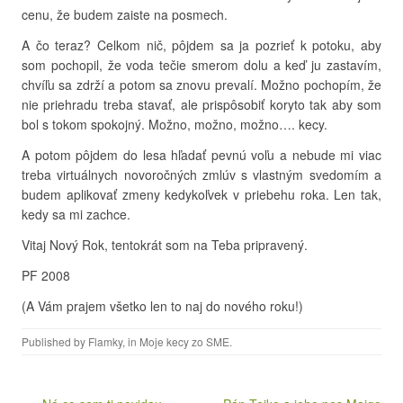
cenu, že budem zaiste na posmech.
A čo teraz? Celkom nič, pôjdem sa ja pozrieť k potoku, aby
som pochopil, že voda tečie smerom dolu a keď ju zastavím,
chvíľu sa zdrží a potom sa znovu prevalí. Možno pochopím, že
nie priehradu treba stavať, ale prispôsobiť koryto tak aby som
bol s tokom spokojný. Možno, možno, možno…. kecy.
A potom pôjdem do lesa hľadať pevnú voľu a nebude mi viac
treba virtuálnych novoročných zmlúv s vlastným svedomím a
budem aplikovať zmeny kedykoľvek v priebehu roka. Len tak,
kedy sa mi zachce.
Vitaj Nový Rok, tentokrát som na Teba pripravený.
PF 2008
(A Vám prajem všetko len to naj do nového roku!)
Published by
Flamky
, in
Moje kecy zo SME
.