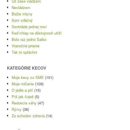
Už zase vládzem
Nevládzem
Božie mlyny
Som vďačný
Sentriáda jednej noci
Keď chlap na dôstojnosti utŕži
Bolo raz jedno Salko
Vianočné prianie
Tak to spláchni
KATEGÓRIE KECOV
Moje kecy zo SME
(101)
Moje mlčanie
(109)
O jedle a pití
(15)
Píš jak čuješ
(5)
Redukcia váhy
(47)
Rýmy
(38)
Zo schodov zdravia
(14)