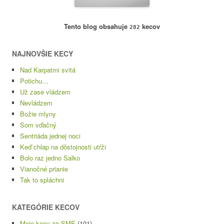
Tento blog obsahuje
kecov
282
NAJNOVŠIE KECY
Nad Karpatmi svitá
Potichu…
Už zase vládzem
Nevládzem
Božie mlyny
Som vďačný
Sentriáda jednej noci
Keď chlap na dôstojnosti utŕži
Bolo raz jedno Salko
Vianočné prianie
Tak to spláchni
KATEGÓRIE KECOV
Moje kecy zo SME
(101)