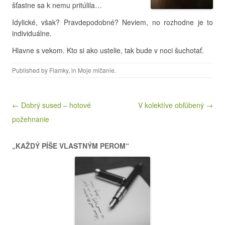
šťastne sa k nemu pritúlila…
Idylické, však? Pravdepodobné? Neviem, no rozhodne je to
individuálne.
Hlavne s vekom. Kto si ako ustelie, tak bude v noci šuchotať.
Published by
Flamky
, in
Moje mlčanie
.
Post navigation
← Dobrý sused – hotové
V kolektíve obľúbený →
požehnanie
„KAŽDÝ PÍŠE VLASTNÝM PEROM“