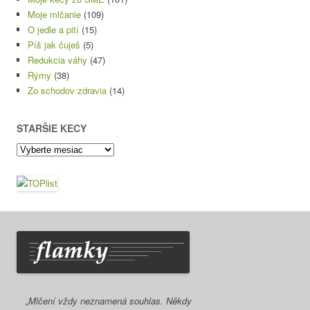
Moje mlčanie
(109)
O jedle a pití
(15)
Píš jak čuješ
(5)
Redukcia váhy
(47)
Rýmy
(38)
Zo schodov zdravia
(14)
STARŠIE KECY
Staršie
kecy
„Mlčení vždy neznamená souhlas. Někdy