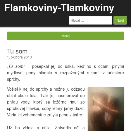
Flamkoviny-Tlamkoviny
Hľadať:
Menu
Skip to content
Tu som
1. októbra 2013
„Tu som“
– pošepkal jej do uška, keď ho s očami plnými
mydlovej peny hľadala s rozpaženými rukami v priestore
sprchy.
Vošiel k nej do sprchy a nežne ju odzadu
objal okolo tela. Tvár jej nasmeroval do
prúdu vody, ktorý sa ležérne rinul zo
sprchovej hlavice, čoby letmý jarný dážď.
Voda jej vehementne zmyla penu z tváre.
Už ho videla a cítila. Zatvorila oči a