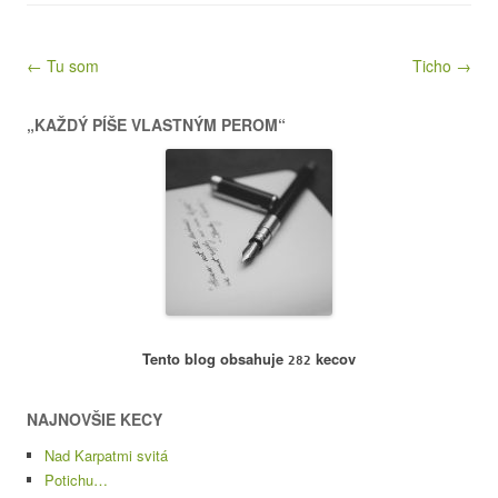
Post navigation
← Tu som
Ticho →
„KAŽDÝ PÍŠE VLASTNÝM PEROM“
Tento blog obsahuje
kecov
282
NAJNOVŠIE KECY
Nad Karpatmi svitá
Potichu…