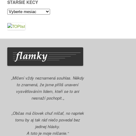
STARŠIE KECY
Staršie
kecy
„Mlčení vždy neznamená souhlas. Někdy
to znamená, že jsme příliš unavení
vysvětlováním lidem, kteří se to ani
nesnaží pochopit.
„
„Občas má človek chuť mlčať, no napriek
tomu by aj tak rád niečo povedal bez
jedinej hlásky.
A toto je moje mlčanie.“