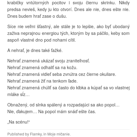
krabičky vntútorných pocitov i svoju čiernu skrinku. Nikdy
predsa nevieš, kedy ju kto otvorí. Dnes ale nie, dnes ešte nie.
Dnes budem hrať zase o dušu.
Síce nie veľmi šťastný, ale stále je to lepšie, ako byť ubodaný
zaživa neprajnou energiou tých, ktorým by sa páčilo, keby som
aspoň vlastné dno pod nohami cítil.
A nehrať, je dnes také ťažké.
Nehrať znamená ukázať svoju zraniteľnosť.
Nehrať znamená odhaliť sa na kožu.
Nehrať znamená vidieť seba zvnútra cez čierne okuliare.
Nehrať znamená žiť na tenkom ľade.
Nehrať znamená chúliť sa často do klbka a kúpať sa vo vlastnej
mláke sĺz…
Obnažený, od slnka spálený a rozpadajúci sa ako popol…
Nie, ďakujem… Na popol mám snáď ešte čas.
„Na scénu!“
Published by
Flamky
, in
Moje mlčanie
.