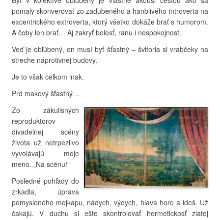
Byť v kolektíve obľúbený je vlastne akousi cestou ako sa
pomaly skonverovať zo zadubeného a hanblivého introverta na
excentrického extroverta, ktorý všetko dokáže brať s humorom.
A čoby len brať… Aj zakryť bolesť, ranu i nespokojnosť.
Veď je obľúbený, on musí byť šťastný – švitoria si vrabčeky na
streche náprotivnej budovy.
Je to však celkom inak.
Prd makový šťastný…
Zo zákulisných
reproduktorov
divadelnej scény
života už netrpezlivo
vyvolávajú moje
meno. „Na scénu!“
Posledné pohľady do
zrkadla, úprava
pomysleného mejkapu, nádych, výdych, hlava hore a ideš. Už
čakajú. V duchu si ešte skontrolovať hermetickosť zlatej