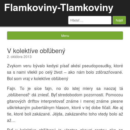
Flamkoviny-Tlamkoviny
Hľadať:
Menu
Skip to content
V kolektíve obľúbený
2. októbra 2013
Zvykom veru bývalo kedysi písať akési pseudoposudky, ktoré
sa s nami vliekli po celý život – ako nám bolo zdôrazňované.
Bol som vraj v kolektíve obľúbený
Fajn. To je síce fajn, no do istej miery sa naozaj tá
„obľúbenosť“ dá zniesť. Byť stredobodom pozornosti. Pomocou
gitarových driftov interpretovať známe i menej známe piesne
uškriekaným pubertálnym hlasom, ktoré v tej dobe fičali. Ale aj
tie, ktoré boli zakázané. Jéjda, zakázaného toho vtedy bolo až
až…